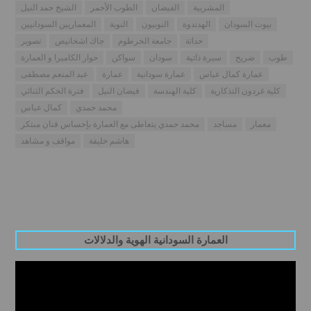
المشربية
الفيضان
الطوب الأحمر
الشيخ حمد النيل
بيوت السودان
الهدندوة
النوبيون
النوبة
المعماريين السودانيين
حداثة
جامعة الخرطوم
جاك اشخانيص
تصوير
طوب
ضريح
سيرة ذاتية
سودان
سواكن
حوار الكاميرا و العمارة
عمارة كمال عباس
عمارة سودانية
عمارة
عبد المنعم مصطفى
كلية غردون التذكارية
كلية الهندسة
فيضان النيل
فترة الحكم الثنائي
محمد حمدي
كمال عباس
معمار
مساجد
محمد حمدي يتعاطى مع العمارة بإحساس فنان مبتكر
هاشم خليفة
مواقف و مشاهد
العمارة السودانية الهوية والدلالات
Video
Player