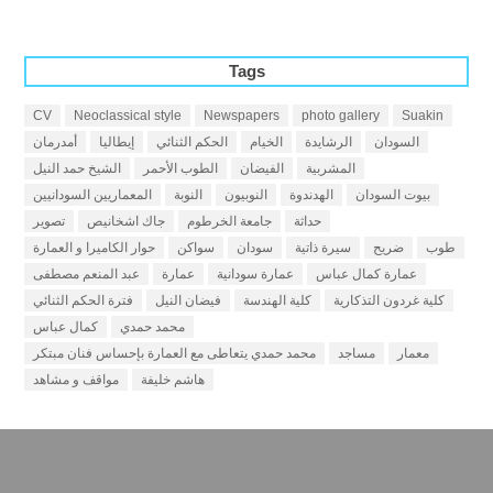
Tags
CV
Neoclassical style
Newspapers
photo gallery
Suakin
السودان
الرشايدة
الخيام
الحكم الثنائي
إيطاليا
أمدرمان
المشربية
الفيضان
الطوب الأحمر
الشيخ حمد النيل
بيوت السودان
الهدندوة
النوبيون
النوبة
المعماريين السودانيين
حداثة
جامعة الخرطوم
جاك اشخانيص
تصوير
طوب
ضريح
سيرة ذاتية
سودان
سواكن
حوار الكاميرا و العمارة
عمارة كمال عباس
عمارة سودانية
عمارة
عبد المنعم مصطفى
كلية غردون التذكارية
كلية الهندسة
فيضان النيل
فترة الحكم الثنائي
محمد حمدي
كمال عباس
معمار
مساجد
محمد حمدي يتعاطى مع العمارة بإحساس فنان مبتكر
هاشم خليفة
مواقف و مشاهد