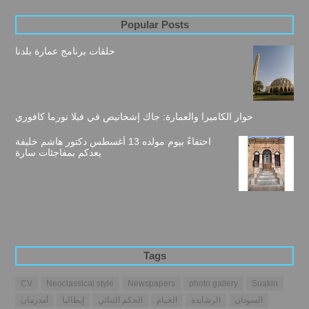
Popular Posts
حلقات برنامج عمارة بلدنا
حوار الكاميرا والعمارة: جاك إشخانيص في فيلا نورما كافوري
احتفاءً بيوم مولده 13 أغسطس دكتور هاشم خليفة
يعدكم بمفاجئات سارة
Tags
CV
Neoclassical style
Newspapers
photo gallery
Suakin
السودان
الرشايدة
الخيام
الحكم الثنائي
إيطاليا
أمدرمان