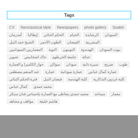
Tags
CV
Neoclassical style
Newspapers
photo gallery
Suakin
السودان
الرشايدة
الخيام
الحكم الثنائي
إيطاليا
أمدرمان
المشربية
الفيضان
الطوب الأحمر
الشيخ حمد النيل
بيوت السودان
الهدندوة
النوبيون
النوبة
المعماريين السودانيين
حداثة
جامعة الخرطوم
جاك اشخانيص
تصوير
طوب
ضريح
سيرة ذاتية
سودان
سواكن
حوار الكاميرا و العمارة
عمارة كمال عباس
عمارة سودانية
عمارة
عبد المنعم مصطفى
كلية غردون التذكارية
كلية الهندسة
فيضان النيل
فترة الحكم الثنائي
محمد حمدي
كمال عباس
معمار
مساجد
محمد حمدي يتعاطى مع العمارة بإحساس فنان مبتكر
هاشم خليفة
مواقف و مشاهد