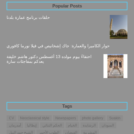
Popular Posts
حلقات برنامج عمارة بلدنا
حوار الكاميرا والعمارة: جاك إشخانيص في فيلا نورما كافوري
احتفاءً بيوم مولده 13 أغسطس دكتور هاشم خليفة
يعدكم بمفاجئات سارة
Tags
CV
Neoclassical style
Newspapers
photo gallery
Suakin
السودان
الرشايدة
الخيام
الحكم الثنائي
إيطاليا
أمدرمان
المشربية
الفيضان
الطوب الأحمر
الشيخ حمد النيل