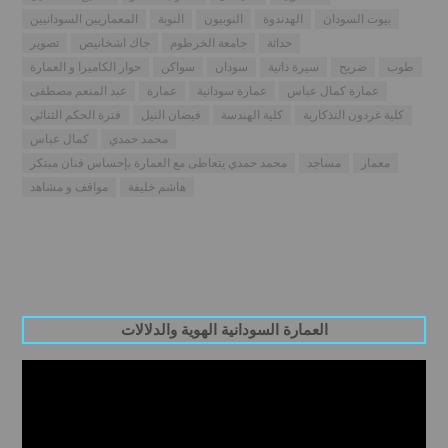
بيوت السودان
الهدندوة
النوبيون
النوبة
المعماريين السودانيين
حداثة
جامعة الخرطوم
جاك اشخانيص
تصوير
طوب
ضريح
سيرة ذاتية
سودان
سواكن
حوار الكاميرا و العمارة
عمارة كمال عباس
عمارة سودانية
عمارة
عبد المنعم مصطفى
كلية غردون التذكارية
كلية الهندسة
فيضان النيل
فترة الحكم الثنائي
محمد حمدي
كمال عباس
معمار
مساجد
محمد حمدي يتعاطى مع العمارة بإحساس فنان مبتكر
هاشم خليفة
مواقف و مشاهد
العمارة السودانية الهوية والدلالات
Video
Player