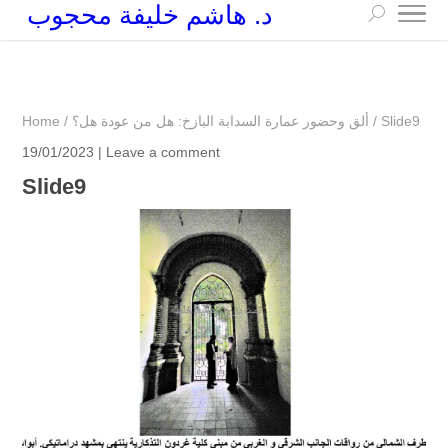
د. هاشم خليفة محجوب
+249 90 003 5647
drarchhashim@hotmail.com
Slide9
/
ألق وحضور عمارة السدابة البازخ: هل من عودة هل؟
/
Home
19/01/2023 |
Leave a comment
Slide9