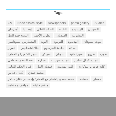
Tags
CV
Neoclassical style
Newspapers
photo gallery
Suakin
السودان
الرشايدة
الخيام
الحكم الثنائي
إيطاليا
أمدرمان
المشربية
الفيضان
الطوب الأحمر
الشيخ حمد النيل
بيوت السودان
الهدندوة
النوبيون
النوبة
المعماريين السودانيين
حداثة
جامعة الخرطوم
جاك اشخانيص
تصوير
طوب
ضريح
سيرة ذاتية
سودان
سواكن
حوار الكاميرا و العمارة
عمارة كمال عباس
عمارة سودانية
عمارة
عبد المنعم مصطفى
كلية غردون التذكارية
كلية الهندسة
فيضان النيل
فترة الحكم الثنائي
محمد حمدي
كمال عباس
معمار
مساجد
محمد حمدي يتعاطى مع العمارة بإحساس فنان مبتكر
هاشم خليفة
مواقف و مشاهد