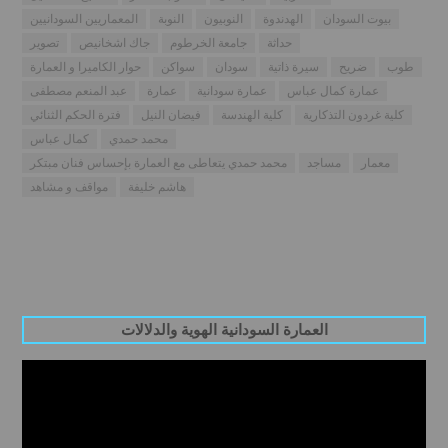
بيوت السودان
الهدندوة
النوبيون
النوبة
المعماريين السودانيين
حداثة
جامعة الخرطوم
جاك اشخانيص
تصوير
طوب
ضريح
سيرة ذاتية
سودان
سواكن
حوار الكاميرا و العمارة
عمارة كمال عباس
عمارة سودانية
عمارة
عبد المنعم مصطفى
كلية غردون التذكارية
كلية الهندسة
فيضان النيل
فترة الحكم الثنائي
محمد حمدي
كمال عباس
معمار
مساجد
محمد حمدي يتعاطى مع العمارة بإحساس فنان مبتكر
هاشم خليفة
مواقف و مشاهد
العمارة السودانية الهوية والدلالات
Video
Player