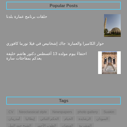
Popular Posts
حلقات برنامج عمارة بلدنا
حوار الكاميرا والعمارة: جاك إشخانيص في فيلا نورما كافوري
احتفاءً بيوم مولده 13 أغسطس دكتور هاشم خليفة
يعدكم بمفاجئات سارة
Tags
CV
Neoclassical style
Newspapers
photo gallery
Suakin
السودان
الرشايدة
الخيام
الحكم الثنائي
إيطاليا
أمدرمان
المشربية
الفيضان
الطوب الأحمر
الشيخ حمد النيل