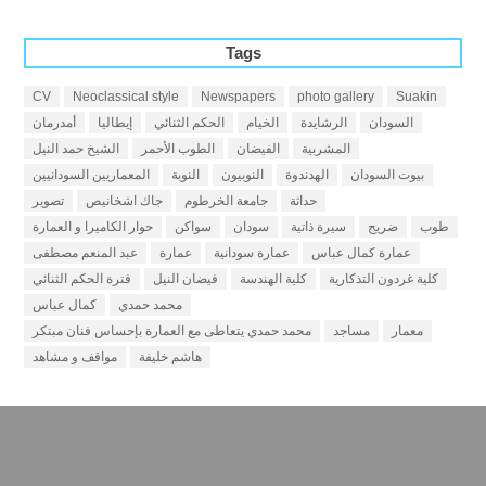
Tags
CV
Neoclassical style
Newspapers
photo gallery
Suakin
السودان
الرشايدة
الخيام
الحكم الثنائي
إيطاليا
أمدرمان
المشربية
الفيضان
الطوب الأحمر
الشيخ حمد النيل
بيوت السودان
الهدندوة
النوبيون
النوبة
المعماريين السودانيين
حداثة
جامعة الخرطوم
جاك اشخانيص
تصوير
طوب
ضريح
سيرة ذاتية
سودان
سواكن
حوار الكاميرا و العمارة
عمارة كمال عباس
عمارة سودانية
عمارة
عبد المنعم مصطفى
كلية غردون التذكارية
كلية الهندسة
فيضان النيل
فترة الحكم الثنائي
محمد حمدي
كمال عباس
معمار
مساجد
محمد حمدي يتعاطى مع العمارة بإحساس فنان مبتكر
هاشم خليفة
مواقف و مشاهد