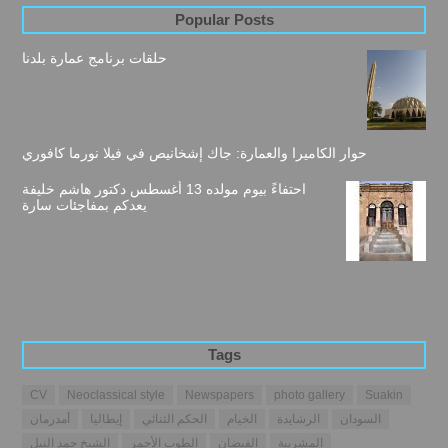
Popular Posts
حلقات برنامج عمارة بلدنا
حوار الكاميرا والعمارة: جاك إشخانيص في فيلا نورما كافوري
احتفاءً بيوم مولده 13 أغسطس دكتور هاشم خليفة
يعدكم بمفاجئات سارة
Tags
CV
Neoclassical style
Newspapers
photo gallery
Suakin
السودان
الرشايدة
الخيام
الحكم الثنائي
إيطاليا
أمدرمان
المشربية
الفيضان
الطوب الأحمر
الشيخ حمد النيل