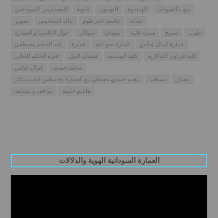
بيوت السودان
الهدندوة
النوبيون
النوبة
المعماريين السودانيين
حداثة
جامعة الخرطوم
جاك اشخانيص
تصوير
طوب
ضريح
سيرة ذاتية
سودان
سواكن
حوار الكاميرا و العمارة
عمارة كمال عباس
عمارة سودانية
عمارة
عبد المنعم مصطفى
كلية غردون التذكارية
كلية الهندسة
فيضان النيل
فترة الحكم الثنائي
محمد حمدي
كمال عباس
معمار
مساجد
محمد حمدي يتعاطى مع العمارة بإحساس فنان مبتكر
هاشم خليفة
مواقف و مشاهد
العمارة السودانية الهوية والدلالات
Video
Player