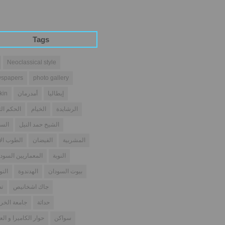
Tags
Neoclassical style
spapers
photo gallery
إيطاليا
أمدرمان
kin
الرشايدة
الخيام
الحكم الث
الشيخ حمد النيل
السو
المشربية
الفيضان
الطوب ال
النوبة
المعماريين السودا
بيوت السودان
الهدندوة
النو
جاك اشخانيص
تص
حداثة
جامعة الخر
سواكن
حوار الكاميرا و الع