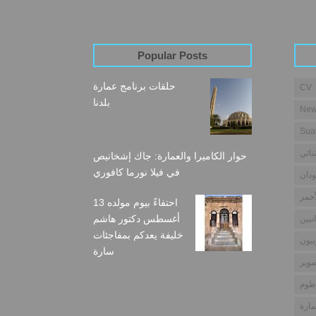
Popular Posts
حلقات برنامج عمارة
CV
بلدنا
New
Sua
نائي
حوار الكاميرا والعمارة: جاك إشخانيص
في فيلا نورما كافوري
دان
أحمر
احتفاءً بيوم مولده 13
أغسطس دكتور هاشم
نيين
خليفة يعدكم بمفاجئات
بيون
سارة
وير
طوم
مارة