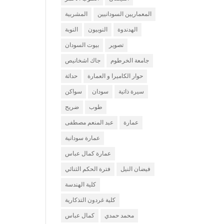
المعماريين السودانيين
المشربية
الهدندوة
النوبيون
النوبة
تصوير
بيوت السودان
جامعة الخرطوم
جاك اشخانيص
حوار الكاميرا و العمارة
حداثة
سيرة ذاتية
سودان
سواكن
طوب
ضريح
عمارة
عبد المنعم مصطفى
عمارة سودانية
عمارة كمال عباس
فيضان النيل
فترة الحكم الثنائي
كلية الهندسة
كلية غردون التذكارية
محمد حمدي
كمال عباس