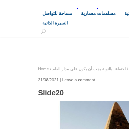
د. هاشم خليفة محجوب
ية
مساهمات معمارية
مساحة للتواصل
السيرة الذاتية
+249 90 003 5647
drarchhashim@hotmail.
احتفاءنا بالنوبة يجب أن يكون على مدار العام
/
Home
21/08/2021 |
Leave a comment
Slide20