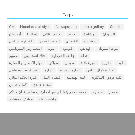
Tags
CV
Neoclassical style
Newspapers
photo gallery
Suakin
السودان
الرشايدة
الخيام
الحكم الثنائي
إيطاليا
أمدرمان
المشربية
الفيضان
الطوب الأحمر
الشيخ حمد النيل
بيوت السودان
الهدندوة
النوبيون
النوبة
المعماريين السودانيين
حداثة
جامعة الخرطوم
جاك اشخانيص
تصوير
طوب
ضريح
سيرة ذاتية
سودان
سواكن
حوار الكاميرا و العمارة
عمارة كمال عباس
عمارة سودانية
عمارة
عبد المنعم مصطفى
كلية غردون التذكارية
كلية الهندسة
فيضان النيل
فترة الحكم الثنائي
محمد حمدي
كمال عباس
معمار
مساجد
محمد حمدي يتعاطى مع العمارة بإحساس فنان مبتكر
هاشم خليفة
مواقف و مشاهد