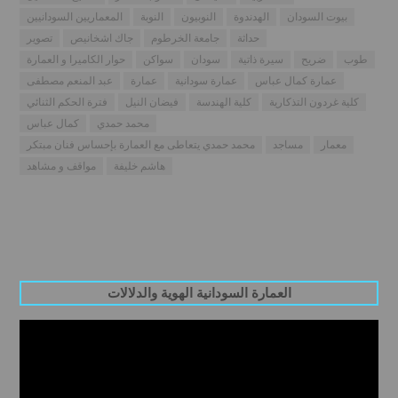
بيوت السودان
الهدندوة
النوبيون
النوبة
المعماريين السودانيين
حداثة
جامعة الخرطوم
جاك اشخانيص
تصوير
طوب
ضريح
سيرة ذاتية
سودان
سواكن
حوار الكاميرا و العمارة
عمارة كمال عباس
عمارة سودانية
عمارة
عبد المنعم مصطفى
كلية غردون التذكارية
كلية الهندسة
فيضان النيل
فترة الحكم الثنائي
محمد حمدي
كمال عباس
معمار
مساجد
محمد حمدي يتعاطى مع العمارة بإحساس فنان مبتكر
هاشم خليفة
مواقف و مشاهد
العمارة السودانية الهوية والدلالات
Video
Player