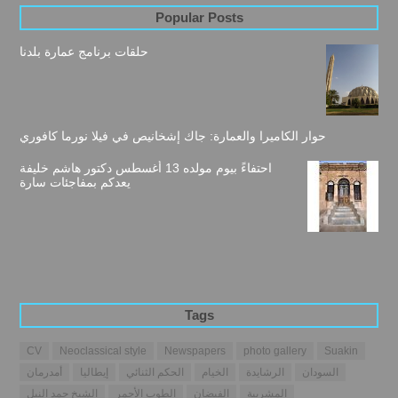
Popular Posts
حلقات برنامج عمارة بلدنا
حوار الكاميرا والعمارة: جاك إشخانيص في فيلا نورما كافوري
احتفاءً بيوم مولده 13 أغسطس دكتور هاشم خليفة
يعدكم بمفاجئات سارة
Tags
CV
Neoclassical style
Newspapers
photo gallery
Suakin
السودان
الرشايدة
الخيام
الحكم الثنائي
إيطاليا
أمدرمان
المشربية
الفيضان
الطوب الأحمر
الشيخ حمد النيل