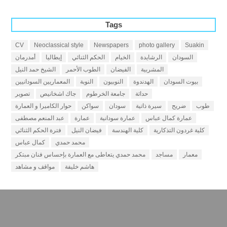
Tags
CV
Neoclassical style
Newspapers
photo gallery
Suakin
السودان
الرشايدة
الخيام
الحكم الثنائي
إيطاليا
أمدرمان
المشربية
الفيضان
الطوب الأحمر
الشيخ حمد النيل
بيوت السودان
الهدندوة
النوبيون
النوبة
المعماريين السودانيين
حداثة
جامعة الخرطوم
جاك اشخانيص
تصوير
طوب
ضريح
سيرة ذاتية
سودان
سواكن
حوار الكاميرا و العمارة
عمارة كمال عباس
عمارة سودانية
عمارة
عبد المنعم مصطفى
كلية غردون التذكارية
كلية الهندسة
فيضان النيل
فترة الحكم الثنائي
محمد حمدي
كمال عباس
معمار
مساجد
محمد حمدي يتعاطى مع العمارة بإحساس فنان مبتكر
هاشم خليفة
مواقف و مشاهد