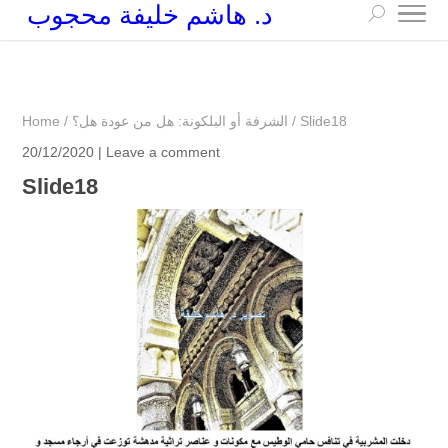
د. هاشم خليفة محجوب
+249 90 003 5647
drarchhashim@hotmail.com
Slide18
/
الشرفة أو البلكونة: هل من عودة هل؟
/
Home
20/12/2020 |
Leave a comment
Slide18