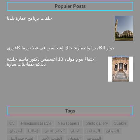
Popular Posts
حلقات برنامج عمارة بلدنا
حوار الكاميرا والعمارة: جاك إشخانيص في فيلا نورما كافوري
احتفاءً بيوم مولده 13 أغسطس دكتور هاشم خليفة
يعدكم بمفاجئات سارة
Tags
CV
Neoclassical style
Newspapers
photo gallery
Suakin
السودان
الرشايدة
الخيام
الحكم الثنائي
إيطاليا
أمدرمان
المشربية
الفيضان
الطوب الأحمر
الشيخ حمد النيل