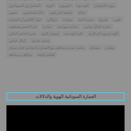
بيوت السودان
الهدندوة
النوبيون
النوبة
المعماريين السودانيين
حداثة
جامعة الخرطوم
جاك اشخانيص
تصوير
طوب
ضريح
سيرة ذاتية
سودان
سواكن
حوار الكاميرا و العمارة
عمارة كمال عباس
عمارة سودانية
عمارة
عبد المنعم مصطفى
كلية غردون التذكارية
كلية الهندسة
فيضان النيل
فترة الحكم الثنائي
محمد حمدي
كمال عباس
معمار
مساجد
محمد حمدي يتعاطى مع العمارة بإحساس فنان مبتكر
هاشم خليفة
مواقف و مشاهد
العمارة السودانية الهوية والدلالات
Video
Player