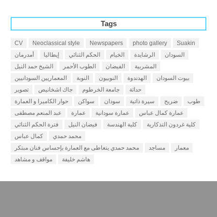
Tags
CV
Neoclassical style
Newspapers
photo gallery
Suakin
السودان
الرشايدة
الخيام
الحكم الثنائي
إيطاليا
أمدرمان
المشربية
الفيضان
الطوب الأحمر
الشيخ حمد النيل
بيوت السودان
الهدندوة
النوبيون
النوبة
المعماريين السودانيين
حداثة
جامعة الخرطوم
جاك اشخانيص
تصوير
طوب
ضريح
سيرة ذاتية
سودان
سواكن
حوار الكاميرا و العمارة
عمارة كمال عباس
عمارة سودانية
عمارة
عبد المنعم مصطفى
كلية غردون التذكارية
كلية الهندسة
فيضان النيل
فترة الحكم الثنائي
محمد حمدي
كمال عباس
معمار
مساجد
محمد حمدي يتعاطى مع العمارة بإحساس فنان مبتكر
هاشم خليفة
مواقف و مشاهد