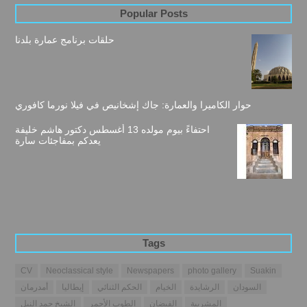
Popular Posts
حلقات برنامج عمارة بلدنا
حوار الكاميرا والعمارة: جاك إشخانيص في فيلا نورما كافوري
احتفاءً بيوم مولده 13 أغسطس دكتور هاشم خليفة
يعدكم بمفاجئات سارة
Tags
CV
Neoclassical style
Newspapers
photo gallery
Suakin
السودان
الرشايدة
الخيام
الحكم الثنائي
إيطاليا
أمدرمان
المشربية
الفيضان
الطوب الأحمر
الشيخ حمد النيل