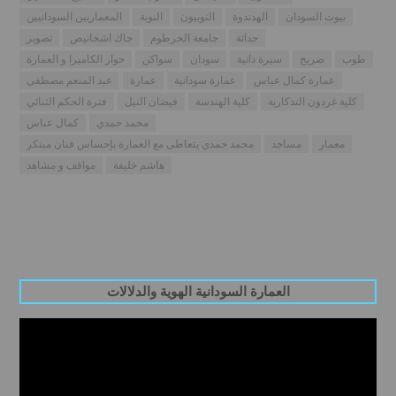
بيوت السودان
الهدندوة
النوبيون
النوبة
المعماريين السودانيين
حداثة
جامعة الخرطوم
جاك اشخانيص
تصوير
طوب
ضريح
سيرة ذاتية
سودان
سواكن
حوار الكاميرا و العمارة
عمارة كمال عباس
عمارة سودانية
عمارة
عبد المنعم مصطفى
كلية غردون التذكارية
كلية الهندسة
فيضان النيل
فترة الحكم الثنائي
محمد حمدي
كمال عباس
معمار
مساجد
محمد حمدي يتعاطى مع العمارة بإحساس فنان مبتكر
هاشم خليفة
مواقف و مشاهد
العمارة السودانية الهوية والدلالات
Video
Player