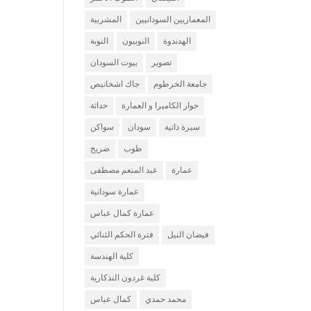
المعماريين السودانيين
المشربية
الهدندوة
النوبيون
النوبة
تصوير
بيوت السودان
جامعة الخرطوم
جاك اشخانيص
حوار الكاميرا و العمارة
حداثة
سيرة ذاتية
سودان
سواكن
طوب
ضريح
عمارة
عبد المنعم مصطفى
عمارة سودانية
عمارة كمال عباس
فيضان النيل
فترة الحكم الثنائي
كلية الهندسة
كلية غردون التذكارية
محمد حمدي
كمال عباس