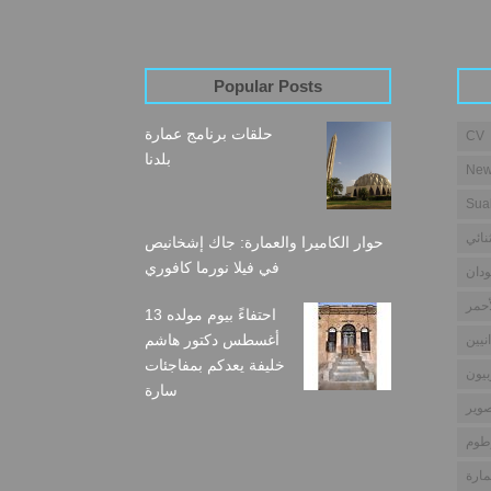
Popular Posts
حلقات برنامج عمارة
CV
بلدنا
New
Sua
نائي
حوار الكاميرا والعمارة: جاك إشخانيص
في فيلا نورما كافوري
دان
أحمر
احتفاءً بيوم مولده 13
أغسطس دكتور هاشم
نيين
خليفة يعدكم بمفاجئات
بيون
سارة
وير
طوم
مارة