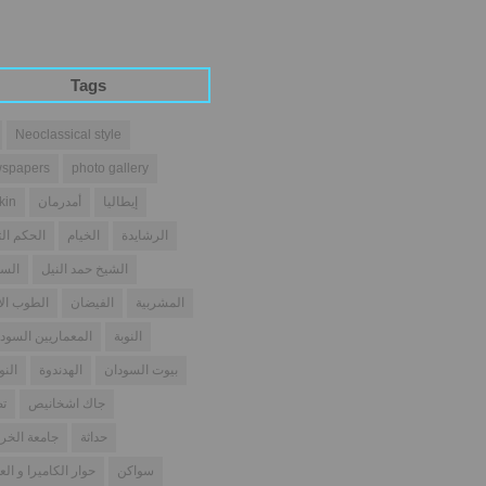
Tags
Neoclassical style
spapers
photo gallery
إيطاليا
أمدرمان
kin
الرشايدة
الخيام
الحكم الث
الشيخ حمد النيل
السو
المشربية
الفيضان
الطوب ال
النوبة
المعماريين السودا
بيوت السودان
الهدندوة
النو
جاك اشخانيص
تص
حداثة
جامعة الخر
سواكن
حوار الكاميرا و الع