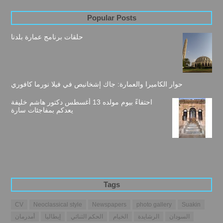
Popular Posts
حلقات برنامج عمارة بلدنا
حوار الكاميرا والعمارة: جاك إشخانيص في فيلا نورما كافوري
احتفاءً بيوم مولده 13 أغسطس دكتور هاشم خليفة
يعدكم بمفاجئات سارة
Tags
CV
Neoclassical style
Newspapers
photo gallery
Suakin
السودان
الرشايدة
الخيام
الحكم الثنائي
إيطاليا
أمدرمان