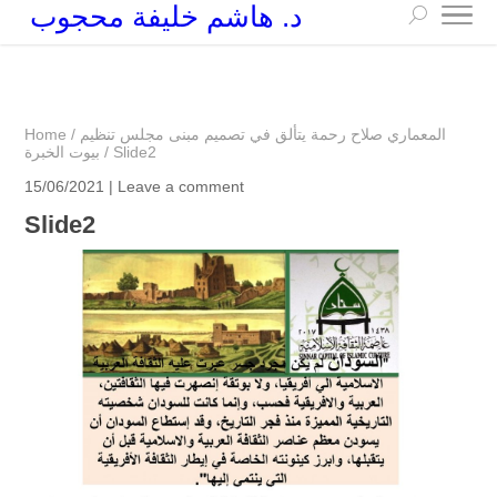
د. هاشم خليفة محجوب
+249 90 003 5647
drarchhashim@hotmail.com
المعماري صلاح رحمة يتألق في تصميم مبنى مجلس تنظيم
/
Home
Slide2
/
بيوت الخبرة
15/06/2021 |
Leave a comment
Slide2