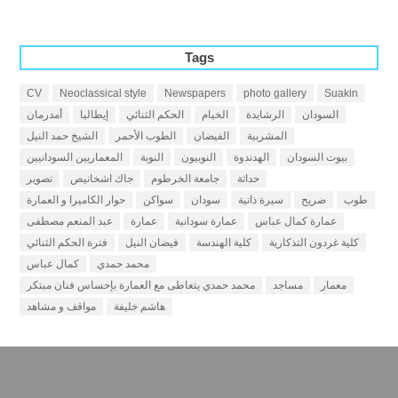
Tags
CV
Neoclassical style
Newspapers
photo gallery
Suakin
السودان
الرشايدة
الخيام
الحكم الثنائي
إيطاليا
أمدرمان
المشربية
الفيضان
الطوب الأحمر
الشيخ حمد النيل
بيوت السودان
الهدندوة
النوبيون
النوبة
المعماريين السودانيين
حداثة
جامعة الخرطوم
جاك اشخانيص
تصوير
طوب
ضريح
سيرة ذاتية
سودان
سواكن
حوار الكاميرا و العمارة
عمارة كمال عباس
عمارة سودانية
عمارة
عبد المنعم مصطفى
كلية غردون التذكارية
كلية الهندسة
فيضان النيل
فترة الحكم الثنائي
محمد حمدي
كمال عباس
معمار
مساجد
محمد حمدي يتعاطى مع العمارة بإحساس فنان مبتكر
هاشم خليفة
مواقف و مشاهد