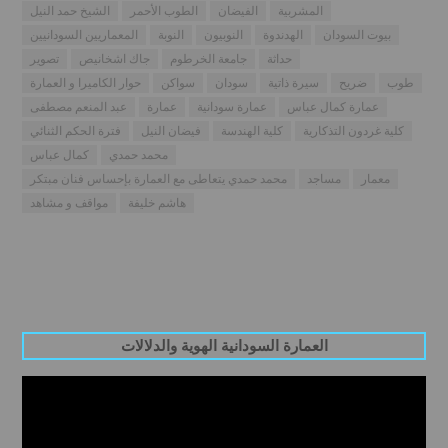
المشربية
الفيضان
الطوب الأحمر
الشيخ حمد النيل
بيوت السودان
الهدندوة
النوبيون
النوبة
المعماريين السودانيين
حداثة
جامعة الخرطوم
جاك اشخانيص
تصوير
طوب
ضريح
سيرة ذاتية
سودان
سواكن
حوار الكاميرا و العمارة
عمارة كمال عباس
عمارة سودانية
عمارة
عبد المنعم مصطفى
كلية غردون التذكارية
كلية الهندسة
فيضان النيل
فترة الحكم الثنائي
محمد حمدي
كمال عباس
معمار
مساجد
محمد حمدي يتعاطى مع العمارة بإحساس فنان مبتكر
هاشم خليفة
مواقف و مشاهد
العمارة السودانية الهوية والدلالات
Video
Player