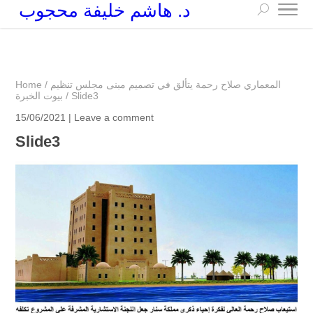
د. هاشم خليفة محجوب
+249 90 003 5647
drarchhashim@hotmail.com
المعماري صلاح رحمة يتألق في تصميم مبنى مجلس تنظيم
/
Home
Slide3
/
بيوت الخبرة
15/06/2021 |
Leave a comment
Slide3