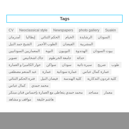
Tags
CV
Neoclassical style
Newspapers
photo gallery
Suakin
السودان
الرشايدة
الخيام
الحكم الثنائي
إيطاليا
أمدرمان
المشربية
الفيضان
الطوب الأحمر
الشيخ حمد النيل
بيوت السودان
الهدندوة
النوبيون
النوبة
المعماريين السودانيين
حداثة
جامعة الخرطوم
جاك اشخانيص
تصوير
طوب
ضريح
سيرة ذاتية
سودان
سواكن
حوار الكاميرا و العمارة
عمارة كمال عباس
عمارة سودانية
عمارة
عبد المنعم مصطفى
كلية غردون التذكارية
كلية الهندسة
فيضان النيل
فترة الحكم الثنائي
محمد حمدي
كمال عباس
معمار
مساجد
محمد حمدي يتعاطى مع العمارة بإحساس فنان مبتكر
هاشم خليفة
مواقف و مشاهد