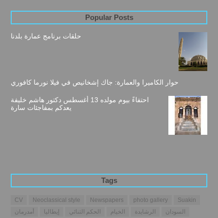
Popular Posts
حلقات برنامج عمارة بلدنا
حوار الكاميرا والعمارة: جاك إشخانيص في فيلا نورما كافوري
احتفاءً بيوم مولده 13 أغسطس دكتور هاشم خليفة
يعدكم بمفاجئات سارة
Tags
CV
Neoclassical style
Newspapers
photo gallery
Suakin
السودان
الرشايدة
الخيام
الحكم الثنائي
إيطاليا
أمدرمان