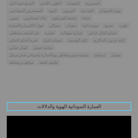
المشربية
الفيضان
الطوب الأحمر
الشيخ حمد النيل
بيوت السودان
الهدندوة
النوبيون
النوبة
المعماريين السودانيين
حداثة
جامعة الخرطوم
جاك اشخانيص
تصوير
طوب
ضريح
سيرة ذاتية
سودان
سواكن
حوار الكاميرا و العمارة
عمارة كمال عباس
عمارة سودانية
عمارة
عبد المنعم مصطفى
كلية غردون التذكارية
كلية الهندسة
فيضان النيل
فترة الحكم الثنائي
محمد حمدي
كمال عباس
معمار
مساجد
محمد حمدي يتعاطى مع العمارة بإحساس فنان مبتكر
هاشم خليفة
مواقف و مشاهد
العمارة السودانية الهوية والدلالات
Video
Player