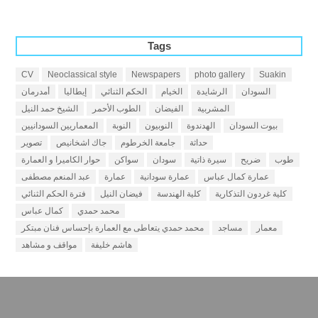
Tags
CV
Neoclassical style
Newspapers
photo gallery
Suakin
السودان
الرشايدة
الخيام
الحكم الثنائي
إيطاليا
أمدرمان
المشربية
الفيضان
الطوب الأحمر
الشيخ حمد النيل
بيوت السودان
الهدندوة
النوبيون
النوبة
المعماريين السودانيين
حداثة
جامعة الخرطوم
جاك اشخانيص
تصوير
طوب
ضريح
سيرة ذاتية
سودان
سواكن
حوار الكاميرا و العمارة
عمارة كمال عباس
عمارة سودانية
عمارة
عبد المنعم مصطفى
كلية غردون التذكارية
كلية الهندسة
فيضان النيل
فترة الحكم الثنائي
محمد حمدي
كمال عباس
معمار
مساجد
محمد حمدي يتعاطى مع العمارة بإحساس فنان مبتكر
هاشم خليفة
مواقف و مشاهد