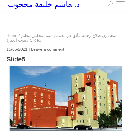
د. هاشم خليفة محجوب
+249 90 003 5647
drarchhashim@hotmail.com
المعماري صلاح رحمة يتألق في تصميم مبنى مجلس تنظيم
/
Home
Slide5
/
بيوت الخبرة
15/06/2021 |
Leave a comment
Slide5