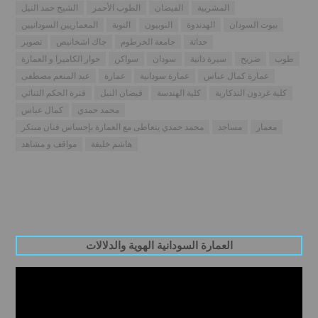
المشربية
الفيضان
الطوب الأحمر
الشيخ حمد النيل
بيوت السودان
الهدندوة
النوبيون
النوبة
المعماريين السودانيين
حداثة
جامعة الخرطوم
جاك اشخانيص
تصوير
طوب
ضريح
سيرة ذاتية
سودان
سواكن
حوار الكاميرا و العمارة
عمارة كمال عباس
عمارة سودانية
عمارة
عبد المنعم مصطفى
كلية غردون التذكارية
كلية الهندسة
فيضان النيل
فترة الحكم الثنائي
محمد حمدي
كمال عباس
معمار
مساجد
محمد حمدي يتعاطى مع العمارة بإحساس فنان مبتكر
هاشم خليفة
مواقف و مشاهد
العمارة السودانية الهوية والدلالات
Video
Player