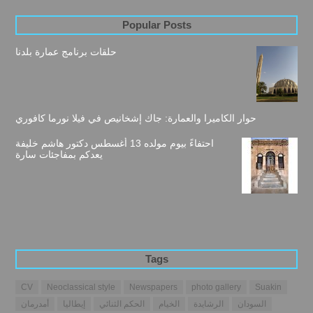
Popular Posts
حلقات برنامج عمارة بلدنا
حوار الكاميرا والعمارة: جاك إشخانيص في فيلا نورما كافوري
احتفاءً بيوم مولده 13 أغسطس دكتور هاشم خليفة
يعدكم بمفاجئات سارة
Tags
CV
Neoclassical style
Newspapers
photo gallery
Suakin
السودان
الرشايدة
الخيام
الحكم الثنائي
إيطاليا
أمدرمان