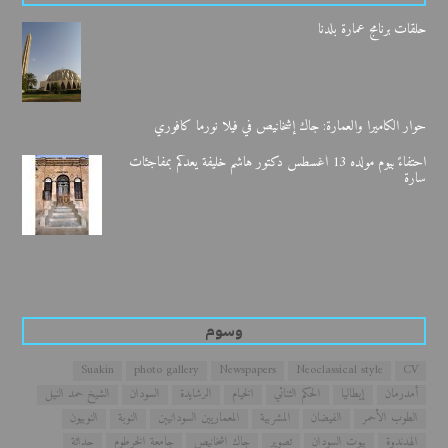
حلقات برنامج عمارة بلدنا
حوار الكاميرا والعمارة: جاك إشخانيص في فيلا نورما كافوري
احتفاءً بيوم مولده 13 أغسطس دكتور هاشم خليفة يعدكم بمفاجئات
سارة
وسوم
Suakin
photo gallery
Newspapers
Neoclassical style
CV
أمدرمان
إيطاليا
الحكم الثنائي
الخيام
الرشايدة
السودان
الشيخ حمد النيل
الطوب الأحمر
الفيضان
المشربية
المعماريين السودانيين
النوبة
النوبيون
الهدندوة
بيوت السودان
تصوير
جاك اشخانيص
جامعة الخرطوم
حداثة