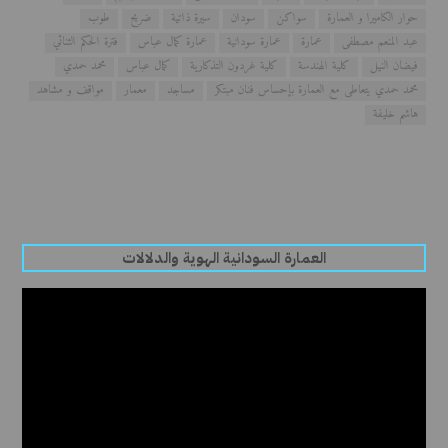
حوار الكاميرا و العمارة
سواكن
سودان
سيرة ذاتية
ضريح
طوب
عبد المنعم مصطفى
عمارة
عمارة سودانية
عمارة كمال عباس
فترة الحكم الثنائي
فيضان النيل
كلية الهندسة
كلية غردون التذكارية
كمال عباس
محمد حمدي
محمد حمدي يتعاطى مع العمارة بإحساس فنان مبتكر
مساجد
معمار
مواقف و مشاهد
هاشم خليفة
العمارة السودانية الهوية والدلالات
مشغل
الفيديو