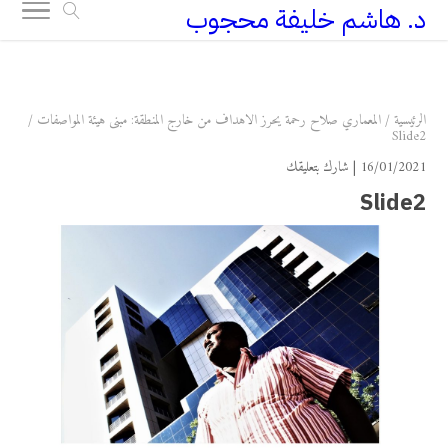
د. هاشم خليفة محجوب
+249 90 003 5647
drarchhashim@hotmail.com
الرئيسية
/
المعماري صلاح رحمة يحرز الاهداف من خارج المنطقة: مبنى هيئة المواصفات
/
Slide2
16/01/2021 |
شارك بتعليقك
Slide2