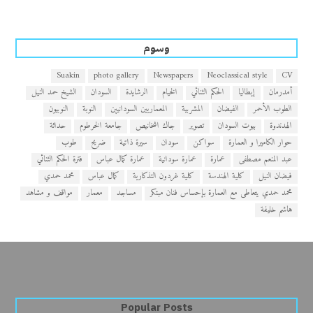
وسوم
Suakin
photo gallery
Newspapers
Neoclassical style
CV
أمدرمان
إيطاليا
الحكم الثنائي
الخيام
الرشايدة
السودان
الشيخ حمد النيل
الطوب الأحمر
الفيضان
المشربية
المعماريين السودانيين
النوبة
النوبيون
الهدندوة
بيوت السودان
تصوير
جاك اشخانيص
جامعة الخرطوم
حداثة
حوار الكاميرا و العمارة
سواكن
سودان
سيرة ذاتية
ضريح
طوب
عبد المنعم مصطفى
عمارة
عمارة سودانية
عمارة كمال عباس
فترة الحكم الثنائي
فيضان النيل
كلية الهندسة
كلية غردون التذكارية
كمال عباس
محمد حمدي
محمد حمدي يتعاطى مع العمارة بإحساس فنان مبتكر
مساجد
معمار
مواقف و مشاهد
هاشم خليفة
Popular Posts