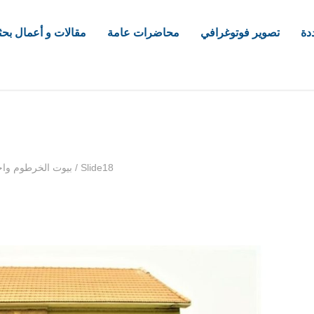
دة
تصوير فوتوغرافي
محاضرات عامة
مقالات و أعمال بحث
com
Slide18
/
بيوت الخرطوم واح