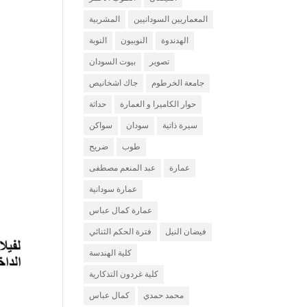
المعماريين السودانيين
المشربية
الهدندوة
النوبيون
النوبة
تصوير
بيوت السودان
جامعة الخرطوم
جاك اشخانيص
حوار الكاميرا و العمارة
حداثة
سيرة ذاتية
سودان
سواكن
طوب
ضريح
عمارة
عبد المنعم مصطفى
عمارة سودانية
عمارة كمال عباس
فيضان النيل
فترة الحكم الثنائي
كلية الهندسة
كلية غردون التذكارية
محمد حمدي
كمال عباس