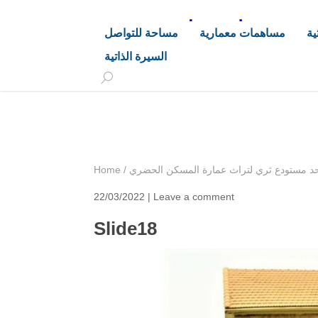
د. هاشم خليفة محجوب
ية
مساهمات معمارية
مساحة للتواصل
السيرة الذاتية
+249 90 003 5647
drarchhashim@hotmail.
د مستودع ثري لتراث عمارة المسكن الحضري
/
Home
22/03/2022 |
Leave a comment
Slide18