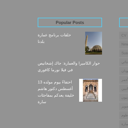
Popular Posts
حلقات برنامج عمارة
CV
بلدنا
New
Sua
نائي
حوار الكاميرا والعمارة: جاك إشخانيص
في فيلا نورما كافوري
دان
أحمر
احتفاءً بيوم مولده 13
أغسطس دكتور هاشم
نيين
خليفة يعدكم بمفاجئات
بيون
سارة
وير
طوم
مارة