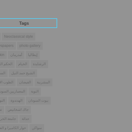
Tags
Neoclassical style
spapers
photo gallery
إيطاليا
أمدرمان
kin
الرشايدة
الخيام
الحكم الث
الشيخ حمد النيل
السو
المشربية
الفيضان
الطوب ال
النوبة
المعماريين السودا
بيوت السودان
الهدندوة
النو
جاك اشخانيص
تص
حداثة
جامعة الخر
سواكن
حوار الكاميرا و الع