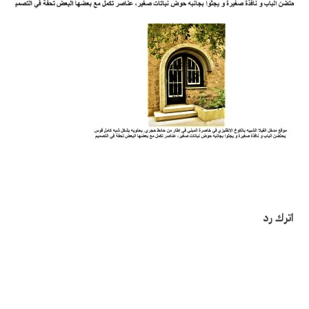
اترك رد