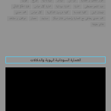
حوار الكاميرا و العمارة
سواكن
سودان
سيرة ذاتية
ضريح
طوب
عبد المنعم مصطفى
عمارة
عمارة سودانية
عمارة كمال عباس
فترة الحكم الثنائي
فيضان النيل
كلية الهندسة
كلية غردون التذكارية
كمال عباس
محمد حمدي
محمد حمدي يتعاطى مع العمارة بإحساس فنان مبتكر
مساجد
معمار
مواقف و مشاهد
هاشم خليفة
العمارة السودانية الهوية والدلالات
مشغل
الفيديو