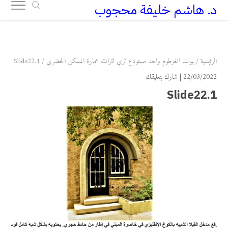
د. هاشم خليفة محجوب
+249 90 003 5647
drarchhashim@hotmail.com
الرئيسية
/
بيوت الخرطوم واحد مستودع ثري لتراث عمارة المسكن الحضري
/
Slide22.1
22/03/2022 |
شارك بتعليقك
Slide22.1