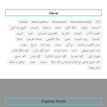
وسوم
Suakin
photo gallery
Newspapers
Neoclassical style
CV
أمدرمان
إيطاليا
الحكم الثنائي
الخيام
الرشايدة
السودان
الشيخ حمد النيل
الطوب الأحمر
الفيضان
المشربية
المعماريين السودانيين
النوبة
النوبيون
الهدندوة
بيوت السودان
تصوير
جاك اشخانيص
جامعة الخرطوم
حداثة
حوار الكاميرا و العمارة
سواكن
سودان
سيرة ذاتية
ضريح
طوب
عبد المنعم مصطفى
عمارة
عمارة سودانية
عمارة كمال عباس
فترة الحكم الثنائي
فيضان النيل
كلية الهندسة
كلية غردون التذكارية
كمال عباس
محمد حمدي
محمد حمدي يتعاطى مع العمارة بإحساس فنان مبتكر
مساجد
معمار
مواقف و مشاهد
هاشم خليفة
Popular Posts