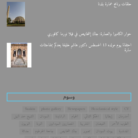
حلقات برنامج عمارة بلدنا
حوار الكاميرا والعمارة: جاك إشخانيص في فيلا نورما كافوري
احتفاءً بيوم مولده 13 أغسطس دكتور هاشم خليفة يعدكم بمفاجئات
سارة
وسوم
Suakin
photo gallery
Newspapers
Neoclassical style
CV
أمدرمان
إيطاليا
الحكم الثنائي
الخيام
الرشايدة
السودان
الشيخ حمد النيل
الطوب الأحمر
الفيضان
المشربية
المعماريين السودانيين
النوبة
النوبيون
الهدندوة
بيوت السودان
تصوير
جاك اشخانيص
جامعة الخرطوم
حداثة