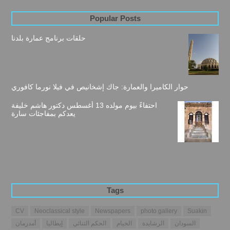
Popular Posts
حلقات برنامج عمارة بلدنا
حوار الكاميرا والعمارة: جاك إشخانيص في فيلا نورما كافوري
احتفاءً بيوم مولده 13 أغسطس دكتور هاشم خليفة
يعدكم بمفاجئات سارة
Tags
CV
Neoclassical style
Newspapers
photo gallery
Suakin
السودان
الرشايدة
الخيام
الحكم الثنائي
إيطاليا
أمدرمان