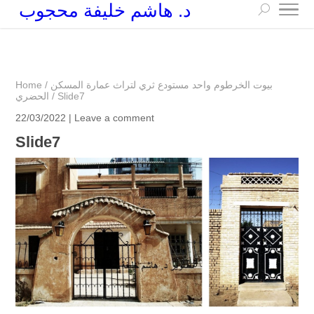
د. هاشم خليفة محجوب
+249 90 003 5647
drarchhashim@hotmail.com
بيوت الخرطوم واحد مستودع ثري لتراث عمارة المسكن
/
Home
Slide7
/
الحضري
22/03/2022 |
Leave a comment
Slide7