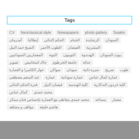
Tags
CV
Neoclassical style
Newspapers
photo gallery
Suakin
السودان
الرشايدة
الخيام
الحكم الثنائي
إيطاليا
أمدرمان
المشربية
الفيضان
الطوب الأحمر
الشيخ حمد النيل
بيوت السودان
الهدندوة
النوبيون
النوبة
المعماريين السودانيين
حداثة
جامعة الخرطوم
جاك اشخانيص
تصوير
طوب
ضريح
سيرة ذاتية
سودان
سواكن
حوار الكاميرا و العمارة
عمارة كمال عباس
عمارة سودانية
عمارة
عبد المنعم مصطفى
كلية غردون التذكارية
كلية الهندسة
فيضان النيل
فترة الحكم الثنائي
محمد حمدي
كمال عباس
معمار
مساجد
محمد حمدي يتعاطى مع العمارة بإحساس فنان مبتكر
هاشم خليفة
مواقف و مشاهد