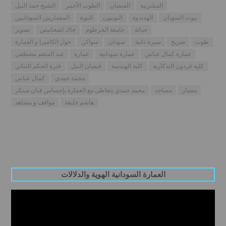
المشربية
الفيضان
الطوب الأحمر
الشيخ حمد النيل
بيوت السودان
الهدندوة
النوبيون
النوبة
المعماريين السودانيين
حداثة
جامعة الخرطوم
جاك اشخانيص
تصوير
طوب
ضريح
سيرة ذاتية
سودان
سواكن
حوار الكاميرا و العمارة
عمارة كمال عباس
عمارة سودانية
عمارة
عبد المنعم مصطفى
كلية غردون التذكارية
كلية الهندسة
فيضان النيل
فترة الحكم الثنائي
محمد حمدي
كمال عباس
معمار
مساجد
محمد حمدي يتعاطى مع العمارة بإحساس فنان مبتكر
هاشم خليفة
مواقف و مشاهد
العمارة السودانية الهوية والدلالات
Video
Player