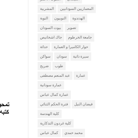
المعماريين السودانيين
المشربية
الهدندوة
النوبيون
النوبة
تصوير
بيوت السودان
جامعة الخرطوم
جاك اشخانيص
حوار الكاميرا و العمارة
حداثة
سيرة ذاتية
سودان
سواكن
طوب
ضريح
عمارة
عبد المنعم مصطفى
عمارة سودانية
عمارة كمال عباس
فيضان النيل
فترة الحكم الثنائي
كلية الهندسة
كلية غردون التذكارية
محمد حمدي
كمال عباس