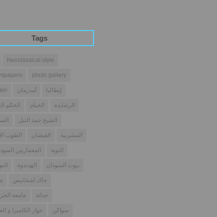
Tags
Neoclassical style
spapers
photo gallery
إيطاليا
أمدرمان
kin
الرشايدة
الخيام
الحكم الث
الشيخ حمد النيل
السو
المشربية
الفيضان
الطوب ال
النوبة
المعماريين السودا
بيوت السودان
الهدندوة
النو
جاك اشخانيص
تص
حداثة
جامعة الخر
سواكن
حوار الكاميرا و الع