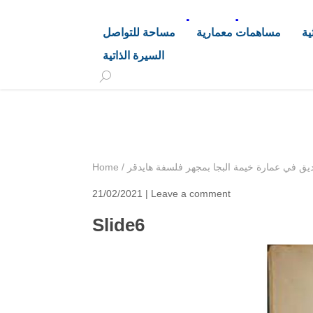
د. هاشم خليفة محجوب
ية
مساهمات معمارية
مساحة للتواصل
السيرة الذاتية
+249 90 003 5647
drarchhashim@hotmail.
يق في عمارة خيمة البجا بمجهر فلسفة هايدقر
/
Home
21/02/2021 |
Leave a comment
Slide6