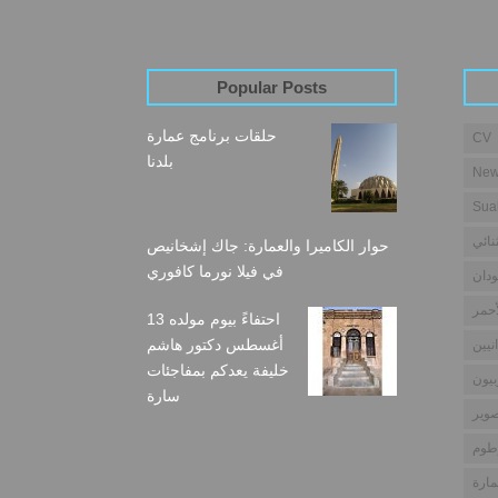
Popular Posts
حلقات برنامج عمارة
CV
بلدنا
New
Sua
نائي
حوار الكاميرا والعمارة: جاك إشخانيص
في فيلا نورما كافوري
دان
أحمر
احتفاءً بيوم مولده 13
أغسطس دكتور هاشم
نيين
خليفة يعدكم بمفاجئات
بيون
سارة
وير
طوم
مارة