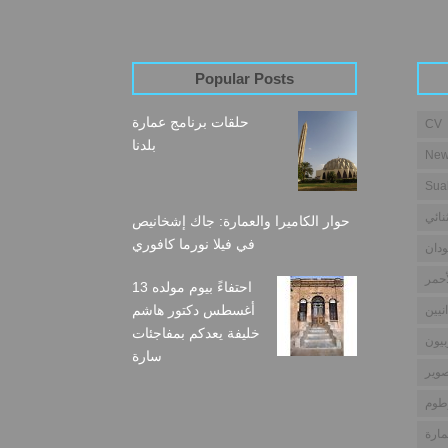
Popular Posts
حلقات برنامج عمارة
CV
بلدنا
New
Sua
نائي
حوار الكاميرا والعمارة: جاك إشخانيص
في فيلا نورما كافوري
دان
أحمر
احتفاءً بيوم مولده 13
أغسطس دكتور هاشم
نيين
خليفة يعدكم بمفاجئات
بيون
سارة
وير
طوم
مارة