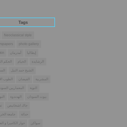
Tags
Neoclassical style
spapers
photo gallery
إيطاليا
أمدرمان
kin
الرشايدة
الخيام
الحكم الث
الشيخ حمد النيل
السو
المشربية
الفيضان
الطوب ال
النوبة
المعماريين السودا
بيوت السودان
الهدندوة
النو
جاك اشخانيص
تص
حداثة
جامعة الخر
سواكن
حوار الكاميرا و الع