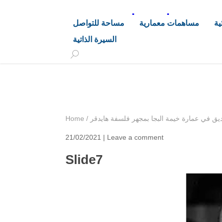
د. هاشم خليفة محجوب
ية
مساهمات معمارية
مساحة للتواصل
السيرة الذاتية
+249 90 003 5647
drarchhashim@hotmail.
يق في عمارة خيمة البجا بمجهر فلسفة هايدقر
/
Home
21/02/2021 |
Leave a comment
Slide7