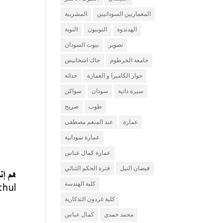
المعماريين السودانيين
المشربية
الهدندوة
النوبيون
النوبة
تصوير
بيوت السودان
جامعة الخرطوم
جاك اشخانيص
حوار الكاميرا و العمارة
حداثة
سيرة ذاتية
سودان
سواكن
طوب
ضريح
عمارة
عبد المنعم مصطفى
عمارة سودانية
عمارة كمال عباس
فيضان النيل
فترة الحكم الثنائي
كلية الهندسة
كلية غردون التذكارية
محمد حمدي
كمال عباس