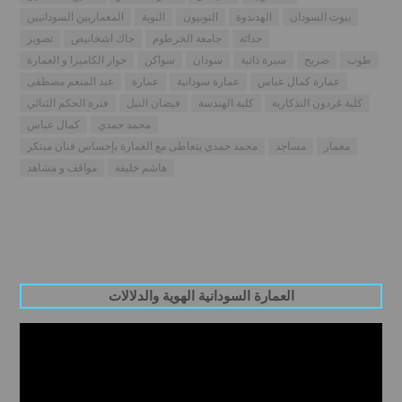
بيوت السودان
الهدندوة
النوبيون
النوبة
المعماريين السودانيين
حداثة
جامعة الخرطوم
جاك اشخانيص
تصوير
طوب
ضريح
سيرة ذاتية
سودان
سواكن
حوار الكاميرا و العمارة
عمارة كمال عباس
عمارة سودانية
عمارة
عبد المنعم مصطفى
كلية غردون التذكارية
كلية الهندسة
فيضان النيل
فترة الحكم الثنائي
محمد حمدي
كمال عباس
معمار
مساجد
محمد حمدي يتعاطى مع العمارة بإحساس فنان مبتكر
هاشم خليفة
مواقف و مشاهد
العمارة السودانية الهوية والدلالات
Video
Player