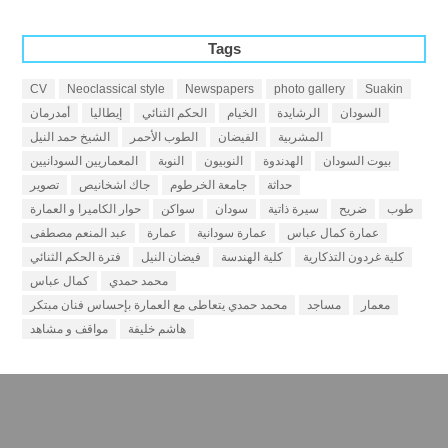
Tags
CV
Neoclassical style
Newspapers
photo gallery
Suakin
السودان
الرشايدة
الخيام
الحكم الثنائي
إيطاليا
أمدرمان
المشربية
الفيضان
الطوب الأحمر
الشيخ حمد النيل
بيوت السودان
الهدندوة
النوبيون
النوبة
المعماريين السودانيين
حداثة
جامعة الخرطوم
جاك اشخانيص
تصوير
طوب
ضريح
سيرة ذاتية
سودان
سواكن
حوار الكاميرا و العمارة
عمارة كمال عباس
عمارة سودانية
عمارة
عبد المنعم مصطفى
كلية غردون التذكارية
كلية الهندسة
فيضان النيل
فترة الحكم الثنائي
محمد حمدي
كمال عباس
معمار
مساجد
محمد حمدي يتعاطى مع العمارة بإحساس فنان مبتكر
هاشم خليفة
مواقف و مشاهد