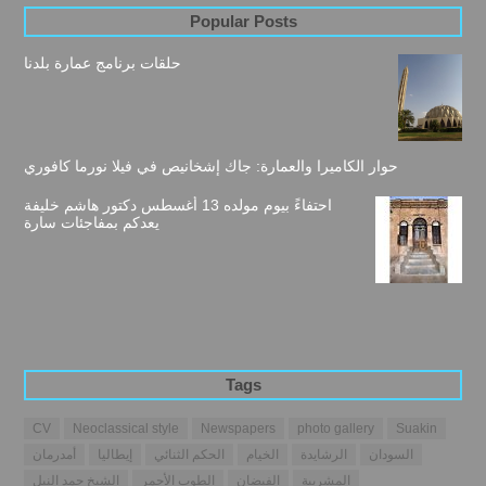
Popular Posts
حلقات برنامج عمارة بلدنا
حوار الكاميرا والعمارة: جاك إشخانيص في فيلا نورما كافوري
احتفاءً بيوم مولده 13 أغسطس دكتور هاشم خليفة
يعدكم بمفاجئات سارة
Tags
CV
Neoclassical style
Newspapers
photo gallery
Suakin
السودان
الرشايدة
الخيام
الحكم الثنائي
إيطاليا
أمدرمان
المشربية
الفيضان
الطوب الأحمر
الشيخ حمد النيل