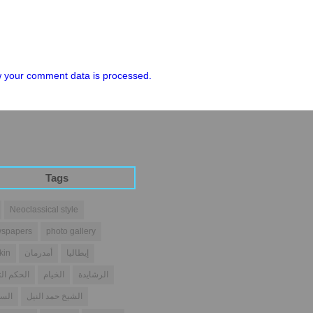
 your comment data is processed.
Tags
Neoclassical style
spapers
photo gallery
إيطاليا
أمدرمان
kin
الرشايدة
الخيام
الحكم الث
الشيخ حمد النيل
السو