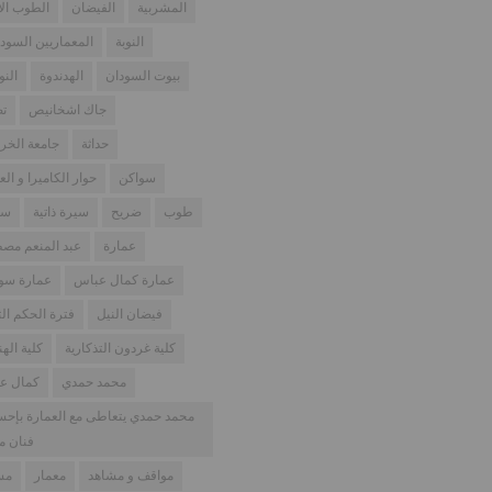
المشربية
الفيضان
الطوب ال
النوبة
المعماريين السودا
بيوت السودان
الهدندوة
النو
جاك اشخانيص
تص
حداثة
جامعة الخر
سواكن
حوار الكاميرا و الع
طوب
ضريح
سيرة ذاتية
سو
عمارة
عبد المنعم مص
عمارة كمال عباس
عمارة سود
فيضان النيل
فترة الحكم الث
كلية غردون التذكارية
كلية اله
محمد حمدي
كمال ع
محمد حمدي يتعاطى مع العمارة بإح
فنان م
مواقف و مشاهد
معمار
مس