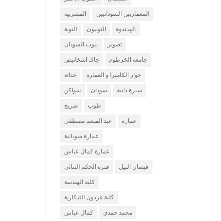
المعماريين السودانيين
المشربية
الهدندوة
النوبيون
النوبة
تصوير
بيوت السودان
جامعة الخرطوم
جاك اشخانيص
حوار الكاميرا و العمارة
حداثة
سيرة ذاتية
سودان
سواكن
طوب
ضريح
عمارة
عبد المنعم مصطفى
عمارة سودانية
عمارة كمال عباس
فيضان النيل
فترة الحكم الثنائي
كلية الهندسة
كلية غردون التذكارية
محمد حمدي
كمال عباس