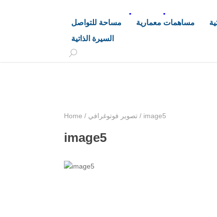
د. هاشم خليفة محجوب
ية
مساهمات معمارية
مساحة للتواصل
السيرة الذاتية
+249 90 003 5647
drarchhashim@hotmail.
image5
/
تصوير فوتوغرافي
/
Home
image5