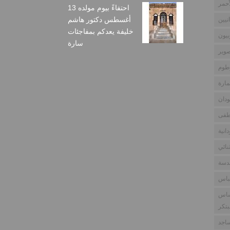
أحمر
احتفاءً بيوم مولده 13
أغسطس دكتور هاشم
نيين
خليفة يعدكم بمفاجئات
بيون
سارة
وير
طوم
مارة
دان
طفى
انية
نائي
ندسة
باس
ساس
بتكر
اجد