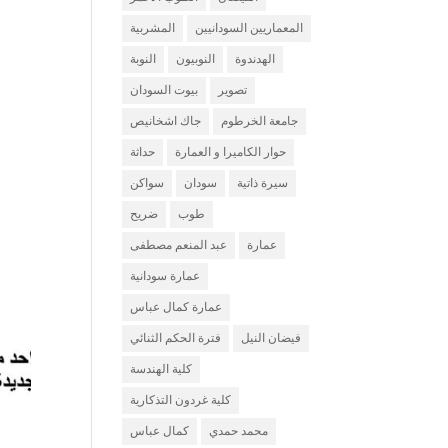
المعماريين السودانيين
المشربية
الهدندوة
النوبيون
النوبة
تصوير
بيوت السودان
جامعة الخرطوم
جاك اشخانيص
حوار الكاميرا و العمارة
حداثة
سيرة ذاتية
سودان
سواكن
طوب
ضريح
عمارة
عبد المنعم مصطفى
عمارة سودانية
عمارة كمال عباس
فيضان النيل
فترة الحكم الثنائي
كلية الهندسة
كلية غردون التذكارية
محمد حمدي
كمال عباس