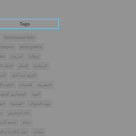
Tags
Neoclassical style
spapers
photo gallery
إيطاليا
أمدرمان
kin
الرشايدة
الخيام
الحكم الث
الشيخ حمد النيل
السو
المشربية
الفيضان
الطوب ال
النوبة
المعماريين السودا
بيوت السودان
الهدندوة
النو
جاك اشخانيص
تص
حداثة
جامعة الخر
سواكن
حوار الكاميرا و الع