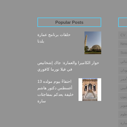
Popular Posts
حلقات برنامج عمارة
CV
بلدنا
New
Sua
نائي
حوار الكاميرا والعمارة: جاك إشخانيص
في فيلا نورما كافوري
دان
أحمر
احتفاءً بيوم مولده 13
أغسطس دكتور هاشم
نيين
خليفة يعدكم بمفاجئات
بيون
سارة
وير
طوم
مارة