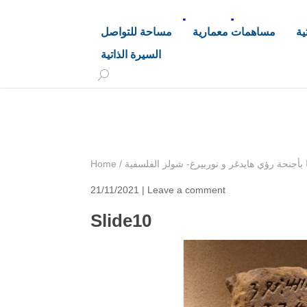
د. هاشم خليفة محجوب
ية
مساهمات معمارية
مساحة للتواصل
السيرة الذاتية
+249 90 003 5647
drarchhashim@hotmail.
أجنحة رؤي هايدغر و نوربيرغ- شولز الفلسفية
/
Home
21/11/2021 |
Leave a comment
Slide10