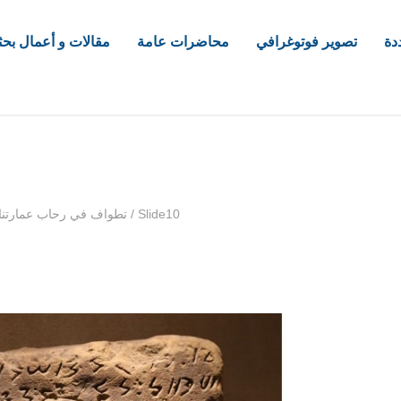
دة
تصوير فوتوغرافي
محاضرات عامة
مقالات و أعمال بحث
com
Slide10
/
تطواف في رحاب عمارتنا ب