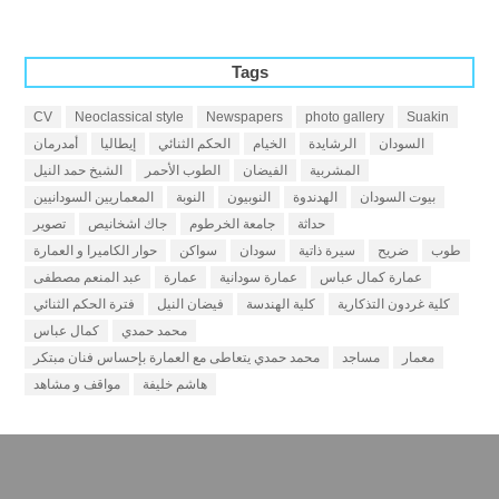
Tags
CV
Neoclassical style
Newspapers
photo gallery
Suakin
السودان
الرشايدة
الخيام
الحكم الثنائي
إيطاليا
أمدرمان
المشربية
الفيضان
الطوب الأحمر
الشيخ حمد النيل
بيوت السودان
الهدندوة
النوبيون
النوبة
المعماريين السودانيين
حداثة
جامعة الخرطوم
جاك اشخانيص
تصوير
طوب
ضريح
سيرة ذاتية
سودان
سواكن
حوار الكاميرا و العمارة
عمارة كمال عباس
عمارة سودانية
عمارة
عبد المنعم مصطفى
كلية غردون التذكارية
كلية الهندسة
فيضان النيل
فترة الحكم الثنائي
محمد حمدي
كمال عباس
معمار
مساجد
محمد حمدي يتعاطى مع العمارة بإحساس فنان مبتكر
هاشم خليفة
مواقف و مشاهد