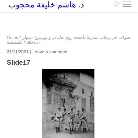
د. هاشم خليفة محجوب
+249 90 003 5647
drarchhashim@hotmail.com
تطواف في رحاب عمارتنا بأجنحة رؤي هايدغر و نوربيرغ- شولز
/
Home
Slide17
/
الفلسفية
21/11/2021 |
Leave a comment
Slide17