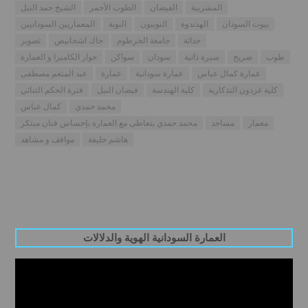
المشربية
الفيضان
الطوب الأحمر
الشيخ حمد النيل
بيوت السودان
الهدندوة
النوبيون
النوبة
المعماريين السودانيين
حداثة
جامعة الخرطوم
جاك اشخانيص
تصوير
طوب
ضريح
سيرة ذاتية
سودان
سواكن
حوار الكاميرا و العمارة
عمارة كمال عباس
عمارة سودانية
عمارة
عبد المنعم مصطفى
كلية غردون التذكارية
كلية الهندسة
فيضان النيل
فترة الحكم الثنائي
محمد حمدي
كمال عباس
معمار
مساجد
محمد حمدي يتعاطى مع العمارة بإحساس فنان مبتكر
هاشم خليفة
مواقف و مشاهد
العمارة السودانية الهوية والدلالات
Video
Player