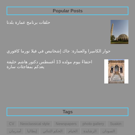
Popular Posts
حلقات برنامج عمارة بلدنا
حوار الكاميرا والعمارة: جاك إشخانيص في فيلا نورما كافوري
احتفاءً بيوم مولده 13 أغسطس دكتور هاشم خليفة
يعدكم بمفاجئات سارة
Tags
CV
Neoclassical style
Newspapers
photo gallery
Suakin
السودان
الرشايدة
الخيام
الحكم الثنائي
إيطاليا
أمدرمان