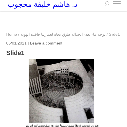
د. هاشم خليفة محجوب
+249 90 003 5647
drarchhashim@hotmail.com
Slide1
/
توجه ما- بعد- الحداثة طوق نجاة لعمارتنا فاقدة الهوية
/
Home
05/01/2021 |
Leave a comment
Slide1