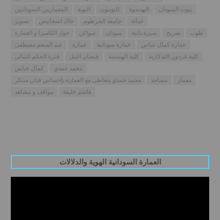
بيوت السودان
الهدندوة
النوبيون
النوبة
المعماريين السودانيين
حداثة
جامعة الخرطوم
جاك اشخانيص
تصوير
طوب
ضريح
سيرة ذاتية
سودان
سواكن
حوار الكاميرا و العمارة
عمارة كمال عباس
عمارة سودانية
عمارة
عبد المنعم مصطفى
كلية غردون التذكارية
كلية الهندسة
فيضان النيل
فترة الحكم الثنائي
محمد حمدي
كمال عباس
معمار
مساجد
محمد حمدي يتعاطى مع العمارة بإحساس فنان مبتكر
هاشم خليفة
مواقف و مشاهد
العمارة السودانية الهوية والدلالات
Video
Player