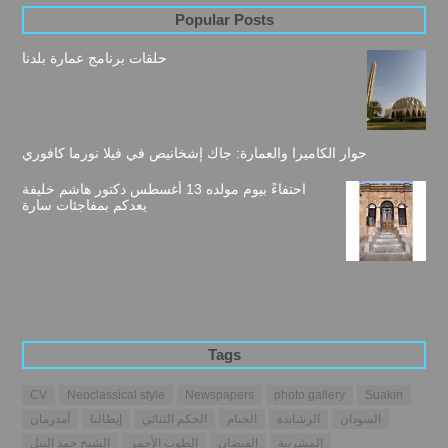
Popular Posts
حلقات برنامج عمارة بلدنا
حوار الكاميرا والعمارة: جاك إشخانيص في فيلا نورما كافوري
احتفاءً بيوم مولده 13 أغسطس دكتور هاشم خليفة
يعدكم بمفاجئات سارة
Tags
CV
Neoclassical style
Newspapers
photo gallery
Suakin
السودان
الرشايدة
الخيام
الحكم الثنائي
إيطاليا
أمدرمان
المشربية
الفيضان
الطوب الأحمر
الشيخ حمد النيل