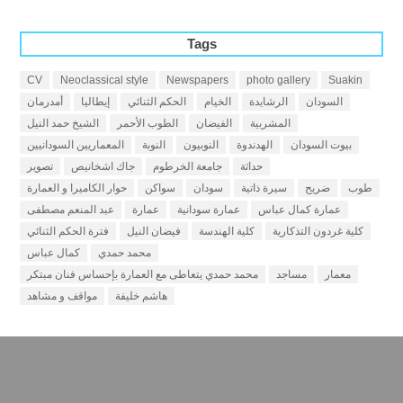
Tags
CV
Neoclassical style
Newspapers
photo gallery
Suakin
السودان
الرشايدة
الخيام
الحكم الثنائي
إيطاليا
أمدرمان
المشربية
الفيضان
الطوب الأحمر
الشيخ حمد النيل
بيوت السودان
الهدندوة
النوبيون
النوبة
المعماريين السودانيين
حداثة
جامعة الخرطوم
جاك اشخانيص
تصوير
طوب
ضريح
سيرة ذاتية
سودان
سواكن
حوار الكاميرا و العمارة
عمارة كمال عباس
عمارة سودانية
عمارة
عبد المنعم مصطفى
كلية غردون التذكارية
كلية الهندسة
فيضان النيل
فترة الحكم الثنائي
محمد حمدي
كمال عباس
معمار
مساجد
محمد حمدي يتعاطى مع العمارة بإحساس فنان مبتكر
هاشم خليفة
مواقف و مشاهد