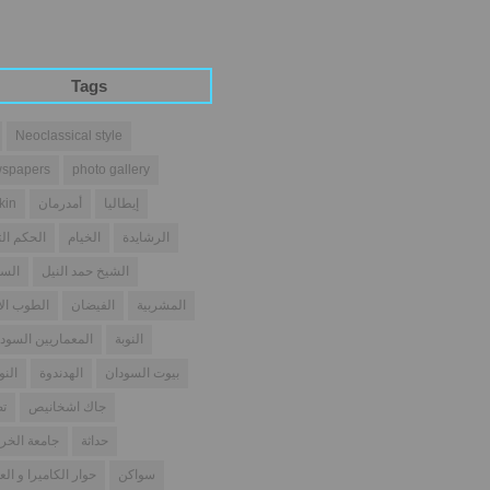
Tags
Neoclassical style
spapers
photo gallery
إيطاليا
أمدرمان
kin
الرشايدة
الخيام
الحكم الث
الشيخ حمد النيل
السو
المشربية
الفيضان
الطوب ال
النوبة
المعماريين السودا
بيوت السودان
الهدندوة
النو
جاك اشخانيص
تص
حداثة
جامعة الخر
سواكن
حوار الكاميرا و الع