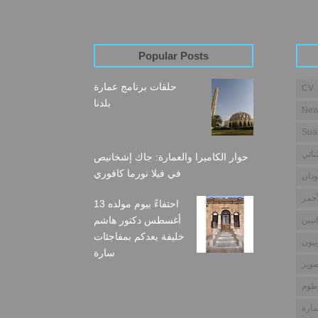
Popular Posts
حلقات برنامج عمارة
CV
بلدنا
New
Sua
نائي
حوار الكاميرا والعمارة: جاك إشخانيص
في فيلا نورما كافوري
دان
أحمر
احتفاءً بيوم مولده 13
أغسطس دكتور هاشم
نيين
خليفة يعدكم بمفاجئات
بيون
سارة
وير
طوم
مارة