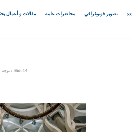
دة
تصوير فوتوغرافي
محاضرات عامة
مقالات و أعمال بحث
com
Slide14
/
توجه م