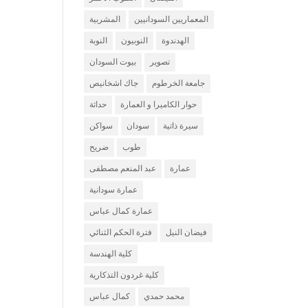
المعماريين السودانيين
المشربية
الهدندوة
النوبيون
النوبة
تصوير
بيوت السودان
جامعة الخرطوم
جاك اشخانيص
حوار الكاميرا و العمارة
حداثة
سيرة ذاتية
سودان
سواكن
طوب
ضريح
عمارة
عبد المنعم مصطفى
عمارة سودانية
عمارة كمال عباس
فيضان النيل
فترة الحكم الثنائي
كلية الهندسة
كلية غردون التذكارية
محمد حمدي
كمال عباس