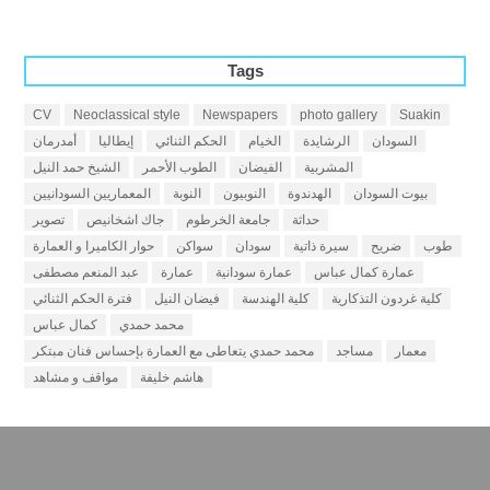
Tags
CV
Neoclassical style
Newspapers
photo gallery
Suakin
السودان
الرشايدة
الخيام
الحكم الثنائي
إيطاليا
أمدرمان
المشربية
الفيضان
الطوب الأحمر
الشيخ حمد النيل
بيوت السودان
الهدندوة
النوبيون
النوبة
المعماريين السودانيين
حداثة
جامعة الخرطوم
جاك اشخانيص
تصوير
طوب
ضريح
سيرة ذاتية
سودان
سواكن
حوار الكاميرا و العمارة
عمارة كمال عباس
عمارة سودانية
عمارة
عبد المنعم مصطفى
كلية غردون التذكارية
كلية الهندسة
فيضان النيل
فترة الحكم الثنائي
محمد حمدي
كمال عباس
معمار
مساجد
محمد حمدي يتعاطى مع العمارة بإحساس فنان مبتكر
هاشم خليفة
مواقف و مشاهد