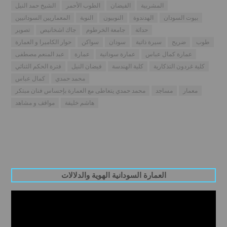
المشربية
الفيضان
الطوب الأحمر
الشيخ حمد النيل
بيوت السودان
الهدندوة
النوبيون
النوبة
المعماريين السودانيين
حداثة
جامعة الخرطوم
جاك اشخانيص
تصوير
طوب
ضريح
سيرة ذاتية
سودان
سواكن
حوار الكاميرا و العمارة
عمارة كمال عباس
عمارة سودانية
عمارة
عبد المنعم مصطفى
كلية غردون التذكارية
كلية الهندسة
فيضان النيل
فترة الحكم الثنائي
محمد حمدي
كمال عباس
معمار
مساجد
محمد حمدي يتعاطى مع العمارة بإحساس فنان مبتكر
هاشم خليفة
مواقف و مشاهد
العمارة السودانية الهوية والدلالات
Video
Player