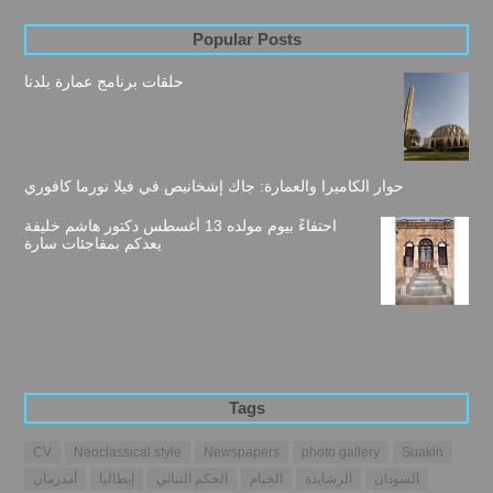
Popular Posts
حلقات برنامج عمارة بلدنا
حوار الكاميرا والعمارة: جاك إشخانيص في فيلا نورما كافوري
احتفاءً بيوم مولده 13 أغسطس دكتور هاشم خليفة
يعدكم بمفاجئات سارة
Tags
CV
Neoclassical style
Newspapers
photo gallery
Suakin
السودان
الرشايدة
الخيام
الحكم الثنائي
إيطاليا
أمدرمان