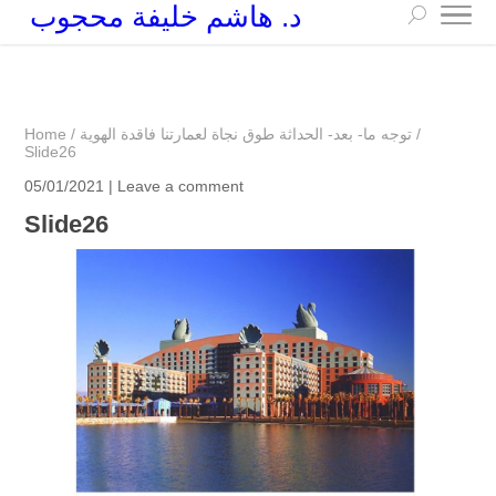
د. هاشم خليفة محجوب
+249 90 003 5647
drarchhashim@hotmail.com
/
توجه ما- بعد- الحداثة طوق نجاة لعمارتنا فاقدة الهوية
/
Home
Slide26
05/01/2021 |
Leave a comment
Slide26