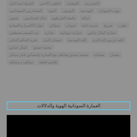
المشربية
الفيضان
الطوب الأحمر
الشيخ حمد النيل
بيوت السودان
الهدندوة
النوبيون
النوبة
المعماريين السودانيين
حداثة
جامعة الخرطوم
جاك اشخانيص
تصوير
طوب
ضريح
سيرة ذاتية
سودان
سواكن
حوار الكاميرا و العمارة
عمارة كمال عباس
عمارة سودانية
عمارة
عبد المنعم مصطفى
كلية غردون التذكارية
كلية الهندسة
فيضان النيل
فترة الحكم الثنائي
محمد حمدي
كمال عباس
معمار
مساجد
محمد حمدي يتعاطى مع العمارة بإحساس فنان مبتكر
هاشم خليفة
مواقف و مشاهد
العمارة السودانية الهوية والدلالات
Video
Player