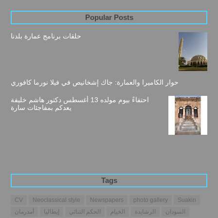
Popular Posts
حلقات برنامج عمارة بلدنا
حوار الكاميرا والعمارة: جاك إشخانيص في فيلا نورما كافوري
احتفاءً بيوم مولده 13 أغسطس دكتور هاشم خليفة
يعدكم بمفاجئات سارة
Tags
CV
Neoclassical style
Newspapers
photo gallery
Suakin
السودان
الرشايدة
الخيام
الحكم الثنائي
إيطاليا
أمدرمان