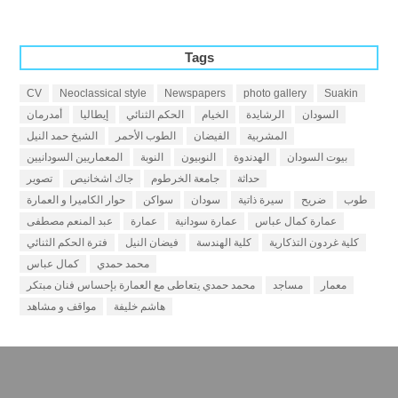
Tags
CV
Neoclassical style
Newspapers
photo gallery
Suakin
السودان
الرشايدة
الخيام
الحكم الثنائي
إيطاليا
أمدرمان
المشربية
الفيضان
الطوب الأحمر
الشيخ حمد النيل
بيوت السودان
الهدندوة
النوبيون
النوبة
المعماريين السودانيين
حداثة
جامعة الخرطوم
جاك اشخانيص
تصوير
طوب
ضريح
سيرة ذاتية
سودان
سواكن
حوار الكاميرا و العمارة
عمارة كمال عباس
عمارة سودانية
عمارة
عبد المنعم مصطفى
كلية غردون التذكارية
كلية الهندسة
فيضان النيل
فترة الحكم الثنائي
محمد حمدي
كمال عباس
معمار
مساجد
محمد حمدي يتعاطى مع العمارة بإحساس فنان مبتكر
هاشم خليفة
مواقف و مشاهد