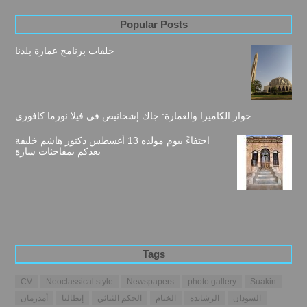
Popular Posts
حلقات برنامج عمارة بلدنا
حوار الكاميرا والعمارة: جاك إشخانيص في فيلا نورما كافوري
احتفاءً بيوم مولده 13 أغسطس دكتور هاشم خليفة
يعدكم بمفاجئات سارة
Tags
CV
Neoclassical style
Newspapers
photo gallery
Suakin
السودان
الرشايدة
الخيام
الحكم الثنائي
إيطاليا
أمدرمان