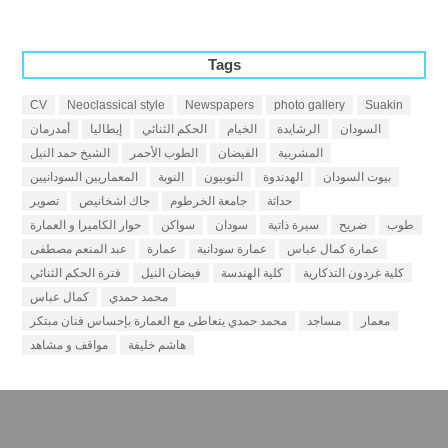
Tags
CV
Neoclassical style
Newspapers
photo gallery
Suakin
السودان
الرشايدة
الخيام
الحكم الثنائي
إيطاليا
أمدرمان
المشربية
الفيضان
الطوب الأحمر
الشيخ حمد النيل
بيوت السودان
الهدندوة
النوبيون
النوبة
المعماريين السودانيين
حداثة
جامعة الخرطوم
جاك اشخانيص
تصوير
طوب
ضريح
سيرة ذاتية
سودان
سواكن
حوار الكاميرا و العمارة
عمارة كمال عباس
عمارة سودانية
عمارة
عبد المنعم مصطفى
كلية غردون التذكارية
كلية الهندسة
فيضان النيل
فترة الحكم الثنائي
محمد حمدي
كمال عباس
معمار
مساجد
محمد حمدي يتعاطى مع العمارة بإحساس فنان مبتكر
هاشم خليفة
مواقف و مشاهد