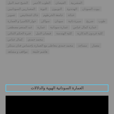
المشربية
الفيضان
الطوب الأحمر
الشيخ حمد النيل
بيوت السودان
الهدندوة
النوبيون
النوبة
المعماريين السودانيين
حداثة
جامعة الخرطوم
جاك اشخانيص
تصوير
طوب
ضريح
سيرة ذاتية
سودان
سواكن
حوار الكاميرا و العمارة
عمارة كمال عباس
عمارة سودانية
عمارة
عبد المنعم مصطفى
كلية غردون التذكارية
كلية الهندسة
فيضان النيل
فترة الحكم الثنائي
محمد حمدي
كمال عباس
معمار
مساجد
محمد حمدي يتعاطى مع العمارة بإحساس فنان مبتكر
هاشم خليفة
مواقف و مشاهد
العمارة السودانية الهوية والدلالات
Video
Player