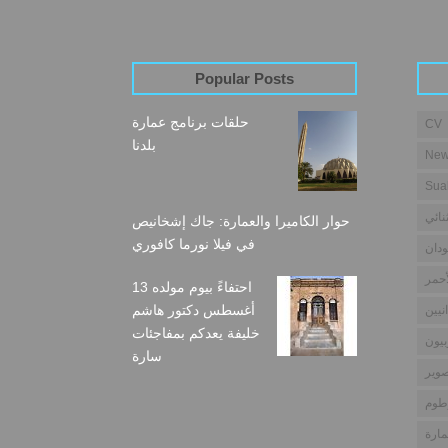
Popular Posts
حلقات برنامج عمارة
CV
بلدنا
New
Sua
نائي
حوار الكاميرا والعمارة: جاك إشخانيص
في فيلا نورما كافوري
دان
أحمر
احتفاءً بيوم مولده 13
أغسطس دكتور هاشم
نيين
خليفة يعدكم بمفاجئات
بيون
سارة
وير
طوم
مارة