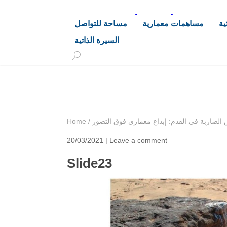
د. هاشم خليفة محجوب
ية
مساهمات معمارية
مساحة للتواصل
السيرة الذاتية
+249 90 003 5647
drarchhashim@hotmail.
لضاربة في القدم: إبداع معماري فوق التصور
/
Home
20/03/2021 |
Leave a comment
Slide23