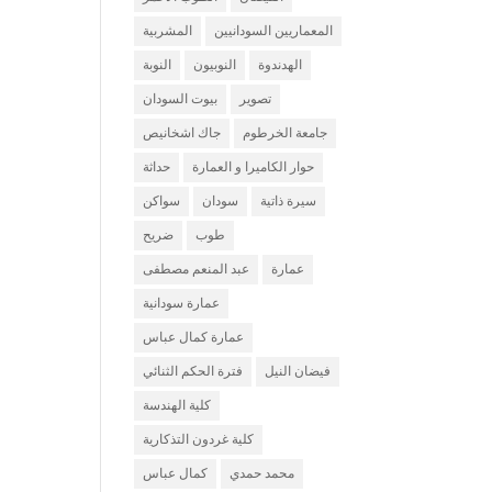
المعماريين السودانيين
المشربية
الهدندوة
النوبيون
النوبة
تصوير
بيوت السودان
جامعة الخرطوم
جاك اشخانيص
حوار الكاميرا و العمارة
حداثة
سيرة ذاتية
سودان
سواكن
طوب
ضريح
عمارة
عبد المنعم مصطفى
عمارة سودانية
عمارة كمال عباس
فيضان النيل
فترة الحكم الثنائي
كلية الهندسة
كلية غردون التذكارية
محمد حمدي
كمال عباس