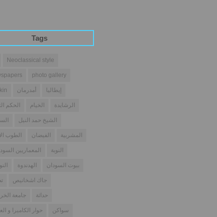
Tags
Neoclassical style
spapers
photo gallery
إيطاليا
أمدرمان
kin
الرشايدة
الخيام
الحكم الث
الشيخ حمد النيل
السو
المشربية
الفيضان
الطوب ال
النوبة
المعماريين السودا
بيوت السودان
الهدندوة
النو
جاك اشخانيص
تص
حداثة
جامعة الخر
سواكن
حوار الكاميرا و الع