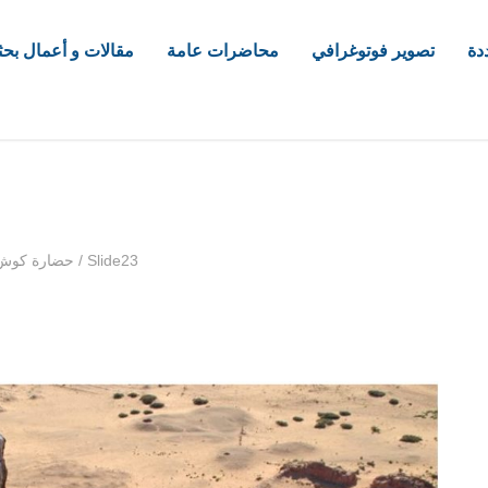
دة
تصوير فوتوغرافي
محاضرات عامة
مقالات و أعمال بحث
com
Slide23
/
حضارة كوش ا