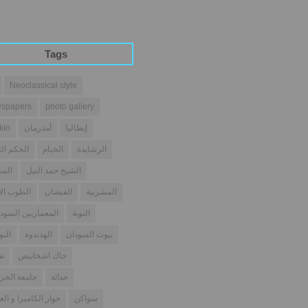
Tags
Neoclassical style
spapers
photo gallery
إيطاليا
أمدرمان
kin
الرشايدة
الخيام
الحكم الث
الشيخ حمد النيل
السو
المشربية
الفيضان
الطوب ال
النوبة
المعماريين السودا
بيوت السودان
الهدندوة
النو
جاك اشخانيص
تص
حداثة
جامعة الخر
سواكن
حوار الكاميرا و الع