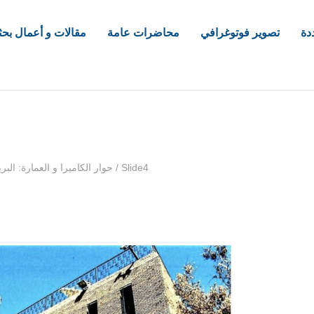
دة
تصوير فوتوغرافي
محاضرات عامة
مقالات و أعمال بحث
com
Slide4
/
حوار الكاميرا و العمارة: الب