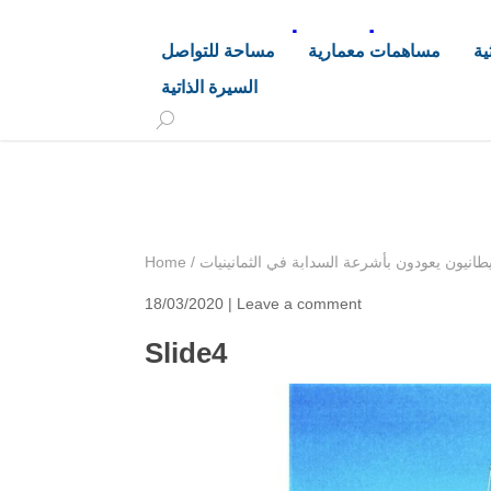
د. هاشم خليفة محجوب
ية
مساهمات معمارية
مساحة للتواصل
السيرة الذاتية
+249 90 003 5647
drarchhashim@hotmail.
ريطانيون يعودون بأشرعة السدابة في الثمانينيات
/
Home
18/03/2020 |
Leave a comment
Slide4