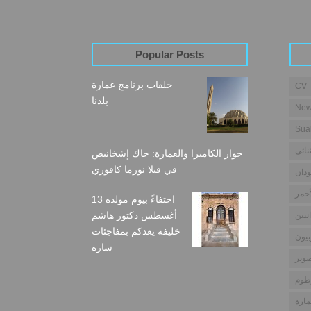
Popular Posts
حلقات برنامج عمارة
CV
بلدنا
New
Sua
نائي
حوار الكاميرا والعمارة: جاك إشخانيص
في فيلا نورما كافوري
دان
أحمر
احتفاءً بيوم مولده 13
أغسطس دكتور هاشم
نيين
خليفة يعدكم بمفاجئات
بيون
سارة
وير
طوم
مارة