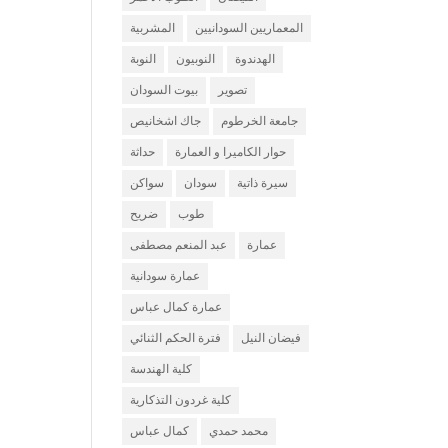
المعماريين السودانيين
المشربية
الهدندوة
النوبيون
النوبة
تصوير
بيوت السودان
جامعة الخرطوم
جاك اشخانيص
حوار الكاميرا و العمارة
حداثة
سيرة ذاتية
سودان
سواكن
طوب
ضريح
عمارة
عبد المنعم مصطفى
عمارة سودانية
عمارة كمال عباس
فيضان النيل
فترة الحكم الثنائي
كلية الهندسة
كلية غردون التذكارية
محمد حمدي
كمال عباس