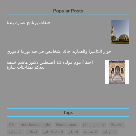
Popular Posts
حلقات برنامج عمارة بلدنا
حوار الكاميرا والعمارة: جاك إشخانيص في فيلا نورما كافوري
احتفاءً بيوم مولده 13 أغسطس دكتور هاشم خليفة
يعدكم بمفاجئات سارة
Tags
CV
Neoclassical style
Newspapers
photo gallery
Suakin
السودان
الرشايدة
الخيام
الحكم الثنائي
إيطاليا
أمدرمان