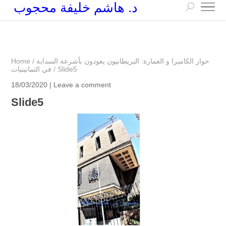
د. هاشم خليفة محجوب
+249 90 003 5647
drarchhashim@hotmail.com
حوار الكاميرا و العمارة: البريطانيون يعودون بأشرعة السدابة
/
Home
Slide5
/
في الثمانينيات
18/03/2020 |
Leave a comment
Slide5