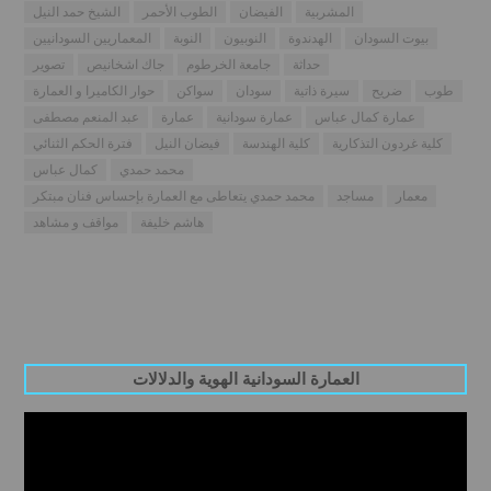
المشربية
الفيضان
الطوب الأحمر
الشيخ حمد النيل
بيوت السودان
الهدندوة
النوبيون
النوبة
المعماريين السودانيين
حداثة
جامعة الخرطوم
جاك اشخانيص
تصوير
طوب
ضريح
سيرة ذاتية
سودان
سواكن
حوار الكاميرا و العمارة
عمارة كمال عباس
عمارة سودانية
عمارة
عبد المنعم مصطفى
كلية غردون التذكارية
كلية الهندسة
فيضان النيل
فترة الحكم الثنائي
محمد حمدي
كمال عباس
معمار
مساجد
محمد حمدي يتعاطى مع العمارة بإحساس فنان مبتكر
هاشم خليفة
مواقف و مشاهد
العمارة السودانية الهوية والدلالات
Video
Player