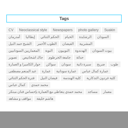
Tags
CV
Neoclassical style
Newspapers
photo gallery
Suakin
السودان
الرشايدة
الخيام
الحكم الثنائي
إيطاليا
أمدرمان
المشربية
الفيضان
الطوب الأحمر
الشيخ حمد النيل
بيوت السودان
الهدندوة
النوبيون
النوبة
المعماريين السودانيين
حداثة
جامعة الخرطوم
جاك اشخانيص
تصوير
طوب
ضريح
سيرة ذاتية
سودان
سواكن
حوار الكاميرا و العمارة
عمارة كمال عباس
عمارة سودانية
عمارة
عبد المنعم مصطفى
كلية غردون التذكارية
كلية الهندسة
فيضان النيل
فترة الحكم الثنائي
محمد حمدي
كمال عباس
معمار
مساجد
محمد حمدي يتعاطى مع العمارة بإحساس فنان مبتكر
هاشم خليفة
مواقف و مشاهد