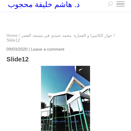
د. هاشم خليفة محجوب
+249 90 003 5647
drarchhashim@hotmail.com
/
حوار الكاميرا و العمارة: محمد حمدي في مسجد القصر
/
Home
Slide12
09/03/2020 |
Leave a comment
Slide12