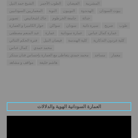
المشربية
الفيضان
الطوب الأحمر
الشيخ حمد النيل
بيوت السودان
الهدندوة
النوبيون
النوبة
المعماريين السودانيين
حداثة
جامعة الخرطوم
جاك اشخانيص
تصوير
طوب
ضريح
سيرة ذاتية
سودان
سواكن
حوار الكاميرا و العمارة
عمارة كمال عباس
عمارة سودانية
عمارة
عبد المنعم مصطفى
كلية غردون التذكارية
كلية الهندسة
فيضان النيل
فترة الحكم الثنائي
محمد حمدي
كمال عباس
معمار
مساجد
محمد حمدي يتعاطى مع العمارة بإحساس فنان مبتكر
هاشم خليفة
مواقف و مشاهد
العمارة السودانية الهوية والدلالات
Video
Player