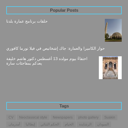
Popular Posts
حلقات برنامج عمارة بلدنا
حوار الكاميرا والعمارة: جاك إشخانيص في فيلا نورما كافوري
احتفاءً بيوم مولده 13 أغسطس دكتور هاشم خليفة
يعدكم بمفاجئات سارة
Tags
CV
Neoclassical style
Newspapers
photo gallery
Suakin
السودان
الرشايدة
الخيام
الحكم الثنائي
إيطاليا
أمدرمان