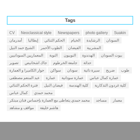
Tags
CV
Neoclassical style
Newspapers
photo gallery
Suakin
السودان
الرشايدة
الخيام
الحكم الثنائي
إيطاليا
أمدرمان
المشربية
الفيضان
الطوب الأحمر
الشيخ حمد النيل
بيوت السودان
الهدندوة
النوبيون
النوبة
المعماريين السودانيين
حداثة
جامعة الخرطوم
جاك اشخانيص
تصوير
طوب
ضريح
سيرة ذاتية
سودان
سواكن
حوار الكاميرا و العمارة
عمارة كمال عباس
عمارة سودانية
عمارة
عبد المنعم مصطفى
كلية غردون التذكارية
كلية الهندسة
فيضان النيل
فترة الحكم الثنائي
محمد حمدي
كمال عباس
معمار
مساجد
محمد حمدي يتعاطى مع العمارة بإحساس فنان مبتكر
هاشم خليفة
مواقف و مشاهد