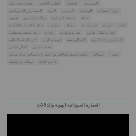
المشربية
الفيضان
الطوب الأحمر
الشيخ حمد النيل
بيوت السودان
الهدندوة
النوبيون
النوبة
المعماريين السودانيين
حداثة
جامعة الخرطوم
جاك اشخانيص
تصوير
طوب
ضريح
سيرة ذاتية
سودان
سواكن
حوار الكاميرا و العمارة
عمارة كمال عباس
عمارة سودانية
عمارة
عبد المنعم مصطفى
كلية غردون التذكارية
كلية الهندسة
فيضان النيل
فترة الحكم الثنائي
محمد حمدي
كمال عباس
معمار
مساجد
محمد حمدي يتعاطى مع العمارة بإحساس فنان مبتكر
هاشم خليفة
مواقف و مشاهد
العمارة السودانية الهوية والدلالات
Video
Player