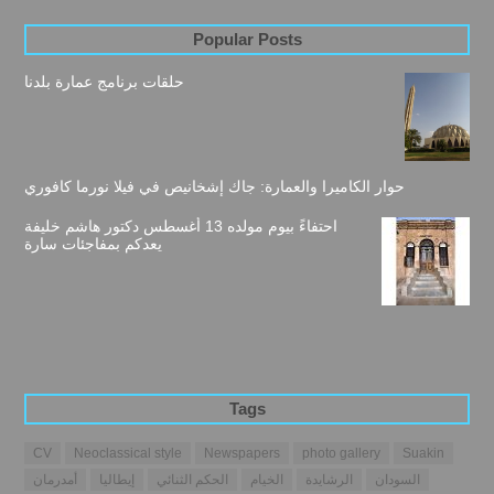
Popular Posts
حلقات برنامج عمارة بلدنا
حوار الكاميرا والعمارة: جاك إشخانيص في فيلا نورما كافوري
احتفاءً بيوم مولده 13 أغسطس دكتور هاشم خليفة
يعدكم بمفاجئات سارة
Tags
CV
Neoclassical style
Newspapers
photo gallery
Suakin
السودان
الرشايدة
الخيام
الحكم الثنائي
إيطاليا
أمدرمان