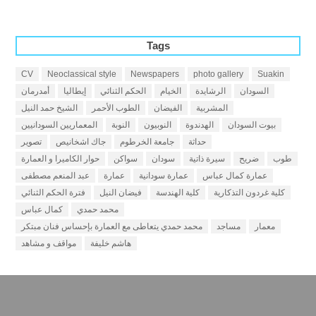
Tags
CV
Neoclassical style
Newspapers
photo gallery
Suakin
السودان
الرشايدة
الخيام
الحكم الثنائي
إيطاليا
أمدرمان
المشربية
الفيضان
الطوب الأحمر
الشيخ حمد النيل
بيوت السودان
الهدندوة
النوبيون
النوبة
المعماريين السودانيين
حداثة
جامعة الخرطوم
جاك اشخانيص
تصوير
طوب
ضريح
سيرة ذاتية
سودان
سواكن
حوار الكاميرا و العمارة
عمارة كمال عباس
عمارة سودانية
عمارة
عبد المنعم مصطفى
كلية غردون التذكارية
كلية الهندسة
فيضان النيل
فترة الحكم الثنائي
محمد حمدي
كمال عباس
معمار
مساجد
محمد حمدي يتعاطى مع العمارة بإحساس فنان مبتكر
هاشم خليفة
مواقف و مشاهد