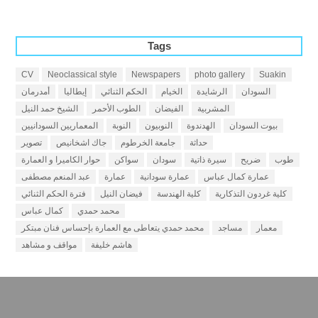
Tags
CV
Neoclassical style
Newspapers
photo gallery
Suakin
السودان
الرشايدة
الخيام
الحكم الثنائي
إيطاليا
أمدرمان
المشربية
الفيضان
الطوب الأحمر
الشيخ حمد النيل
بيوت السودان
الهدندوة
النوبيون
النوبة
المعماريين السودانيين
حداثة
جامعة الخرطوم
جاك اشخانيص
تصوير
طوب
ضريح
سيرة ذاتية
سودان
سواكن
حوار الكاميرا و العمارة
عمارة كمال عباس
عمارة سودانية
عمارة
عبد المنعم مصطفى
كلية غردون التذكارية
كلية الهندسة
فيضان النيل
فترة الحكم الثنائي
محمد حمدي
كمال عباس
معمار
مساجد
محمد حمدي يتعاطى مع العمارة بإحساس فنان مبتكر
هاشم خليفة
مواقف و مشاهد