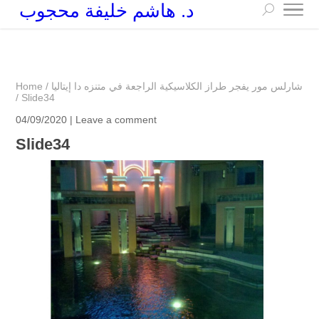
د. هاشم خليفة محجوب
+249 90 003 5647
drarchhashim@hotmail.com
شارلس مور يفجر طراز الكلاسيكية الراجعة في متنزه دا إيتاليا
/
Home
/
Slide34
04/09/2020 |
Leave a comment
Slide34