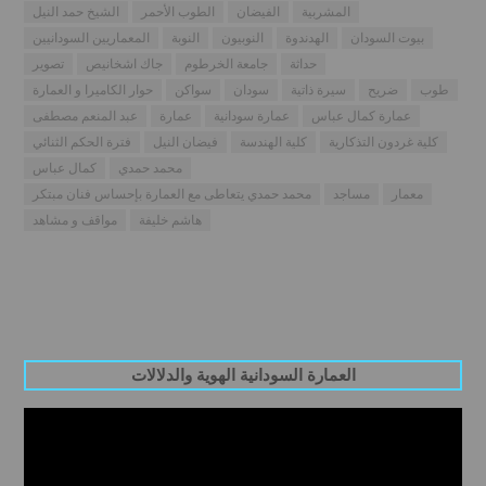
المشربية
الفيضان
الطوب الأحمر
الشيخ حمد النيل
بيوت السودان
الهدندوة
النوبيون
النوبة
المعماريين السودانيين
حداثة
جامعة الخرطوم
جاك اشخانيص
تصوير
طوب
ضريح
سيرة ذاتية
سودان
سواكن
حوار الكاميرا و العمارة
عمارة كمال عباس
عمارة سودانية
عمارة
عبد المنعم مصطفى
كلية غردون التذكارية
كلية الهندسة
فيضان النيل
فترة الحكم الثنائي
محمد حمدي
كمال عباس
معمار
مساجد
محمد حمدي يتعاطى مع العمارة بإحساس فنان مبتكر
هاشم خليفة
مواقف و مشاهد
العمارة السودانية الهوية والدلالات
Video
Player