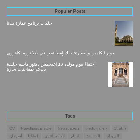
Popular Posts
حلقات برنامج عمارة بلدنا
حوار الكاميرا والعمارة: جاك إشخانيص في فيلا نورما كافوري
احتفاءً بيوم مولده 13 أغسطس دكتور هاشم خليفة
يعدكم بمفاجئات سارة
Tags
CV
Neoclassical style
Newspapers
photo gallery
Suakin
السودان
الرشايدة
الخيام
الحكم الثنائي
إيطاليا
أمدرمان