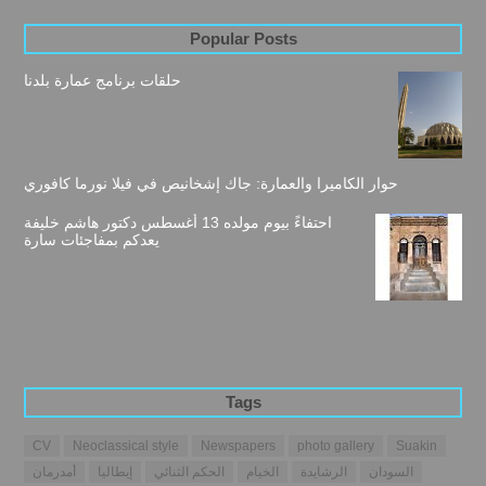
Popular Posts
حلقات برنامج عمارة بلدنا
حوار الكاميرا والعمارة: جاك إشخانيص في فيلا نورما كافوري
احتفاءً بيوم مولده 13 أغسطس دكتور هاشم خليفة
يعدكم بمفاجئات سارة
Tags
CV
Neoclassical style
Newspapers
photo gallery
Suakin
السودان
الرشايدة
الخيام
الحكم الثنائي
إيطاليا
أمدرمان