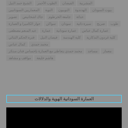
المشربية
الفيضان
الطوب الأحمر
الشيخ حمد النيل
بيوت السودان
الهدندوة
النوبيون
النوبة
المعماريين السودانيين
حداثة
جامعة الخرطوم
جاك اشخانيص
تصوير
طوب
ضريح
سيرة ذاتية
سودان
سواكن
حوار الكاميرا و العمارة
عمارة كمال عباس
عمارة سودانية
عمارة
عبد المنعم مصطفى
كلية غردون التذكارية
كلية الهندسة
فيضان النيل
فترة الحكم الثنائي
محمد حمدي
كمال عباس
معمار
مساجد
محمد حمدي يتعاطى مع العمارة بإحساس فنان مبتكر
هاشم خليفة
مواقف و مشاهد
العمارة السودانية الهوية والدلالات
Video
Player