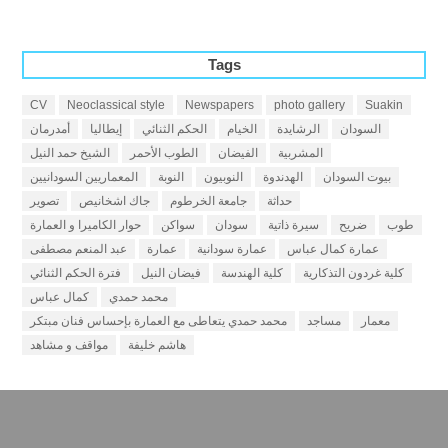
Tags
CV
Neoclassical style
Newspapers
photo gallery
Suakin
السودان
الرشايدة
الخيام
الحكم الثنائي
إيطاليا
أمدرمان
المشربية
الفيضان
الطوب الأحمر
الشيخ حمد النيل
بيوت السودان
الهدندوة
النوبيون
النوبة
المعماريين السودانيين
حداثة
جامعة الخرطوم
جاك اشخانيص
تصوير
طوب
ضريح
سيرة ذاتية
سودان
سواكن
حوار الكاميرا و العمارة
عمارة كمال عباس
عمارة سودانية
عمارة
عبد المنعم مصطفى
كلية غردون التذكارية
كلية الهندسة
فيضان النيل
فترة الحكم الثنائي
محمد حمدي
كمال عباس
معمار
مساجد
محمد حمدي يتعاطى مع العمارة بإحساس فنان مبتكر
هاشم خليفة
مواقف و مشاهد