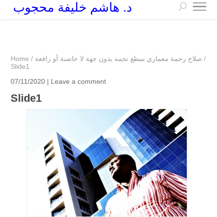
د. هاشم خليفة محجوب
+249 90 003 5647
drarchhashim@hotmail.com
/
صلاح رحمة معماري سطع نجمه بدون جهة لا حاضنة أو رافعة
/
Home
Slide1
07/11/2020 |
Leave a comment
Slide1