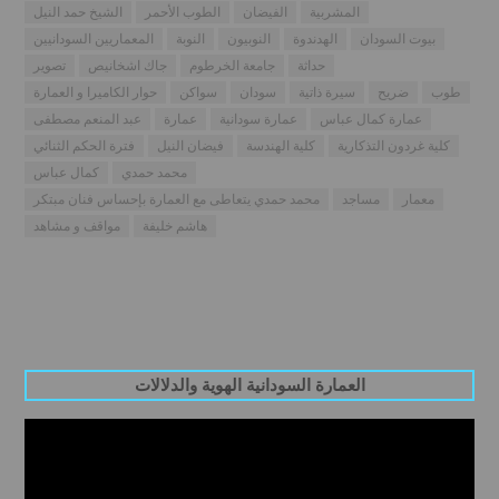
المشربية
الفيضان
الطوب الأحمر
الشيخ حمد النيل
بيوت السودان
الهدندوة
النوبيون
النوبة
المعماريين السودانيين
حداثة
جامعة الخرطوم
جاك اشخانيص
تصوير
طوب
ضريح
سيرة ذاتية
سودان
سواكن
حوار الكاميرا و العمارة
عمارة كمال عباس
عمارة سودانية
عمارة
عبد المنعم مصطفى
كلية غردون التذكارية
كلية الهندسة
فيضان النيل
فترة الحكم الثنائي
محمد حمدي
كمال عباس
معمار
مساجد
محمد حمدي يتعاطى مع العمارة بإحساس فنان مبتكر
هاشم خليفة
مواقف و مشاهد
العمارة السودانية الهوية والدلالات
Video
Player