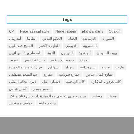
Tags
CV
Neoclassical style
Newspapers
photo gallery
Suakin
السودان
الرشايدة
الخيام
الحكم الثنائي
إيطاليا
أمدرمان
المشربية
الفيضان
الطوب الأحمر
الشيخ حمد النيل
بيوت السودان
الهدندوة
النوبيون
النوبة
المعماريين السودانيين
حداثة
جامعة الخرطوم
جاك اشخانيص
تصوير
طوب
ضريح
سيرة ذاتية
سودان
سواكن
حوار الكاميرا و العمارة
عمارة كمال عباس
عمارة سودانية
عمارة
عبد المنعم مصطفى
كلية غردون التذكارية
كلية الهندسة
فيضان النيل
فترة الحكم الثنائي
محمد حمدي
كمال عباس
معمار
مساجد
محمد حمدي يتعاطى مع العمارة بإحساس فنان مبتكر
هاشم خليفة
مواقف و مشاهد