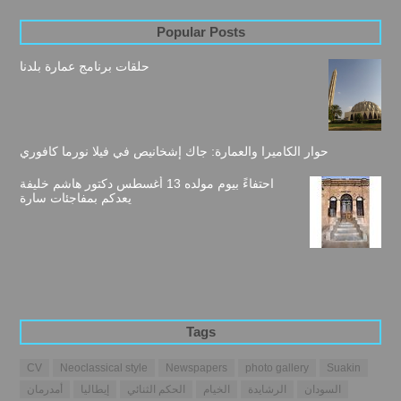
Popular Posts
حلقات برنامج عمارة بلدنا
حوار الكاميرا والعمارة: جاك إشخانيص في فيلا نورما كافوري
احتفاءً بيوم مولده 13 أغسطس دكتور هاشم خليفة
يعدكم بمفاجئات سارة
Tags
CV
Neoclassical style
Newspapers
photo gallery
Suakin
السودان
الرشايدة
الخيام
الحكم الثنائي
إيطاليا
أمدرمان