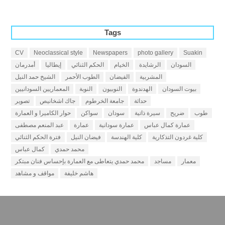
Tags
CV
Neoclassical style
Newspapers
photo gallery
Suakin
السودان
الرشايدة
الخيام
الحكم الثنائي
إيطاليا
أمدرمان
المشربية
الفيضان
الطوب الأحمر
الشيخ حمد النيل
بيوت السودان
الهدندوة
النوبيون
النوبة
المعماريين السودانيين
حداثة
جامعة الخرطوم
جاك اشخانيص
تصوير
طوب
ضريح
سيرة ذاتية
سودان
سواكن
حوار الكاميرا و العمارة
عمارة كمال عباس
عمارة سودانية
عمارة
عبد المنعم مصطفى
كلية غردون التذكارية
كلية الهندسة
فيضان النيل
فترة الحكم الثنائي
محمد حمدي
كمال عباس
معمار
مساجد
محمد حمدي يتعاطى مع العمارة بإحساس فنان مبتكر
هاشم خليفة
مواقف و مشاهد