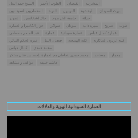
المشربية
الفيضان
الطوب الأحمر
الشيخ حمد النيل
بيوت السودان
الهدندوة
النوبيون
النوبة
المعماريين السودانيين
حداثة
جامعة الخرطوم
جاك اشخانيص
تصوير
طوب
ضريح
سيرة ذاتية
سودان
سواكن
حوار الكاميرا و العمارة
عمارة كمال عباس
عمارة سودانية
عمارة
عبد المنعم مصطفى
كلية غردون التذكارية
كلية الهندسة
فيضان النيل
فترة الحكم الثنائي
محمد حمدي
كمال عباس
معمار
مساجد
محمد حمدي يتعاطى مع العمارة بإحساس فنان مبتكر
هاشم خليفة
مواقف و مشاهد
العمارة السودانية الهوية والدلالات
Video
Player