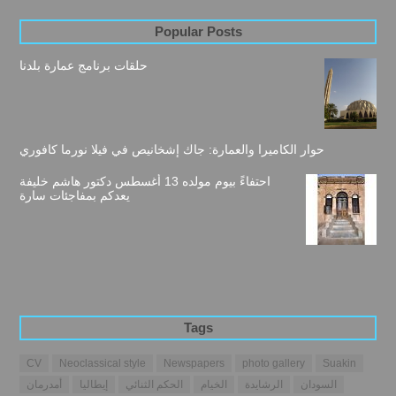
Popular Posts
حلقات برنامج عمارة بلدنا
حوار الكاميرا والعمارة: جاك إشخانيص في فيلا نورما كافوري
احتفاءً بيوم مولده 13 أغسطس دكتور هاشم خليفة
يعدكم بمفاجئات سارة
Tags
CV
Neoclassical style
Newspapers
photo gallery
Suakin
السودان
الرشايدة
الخيام
الحكم الثنائي
إيطاليا
أمدرمان