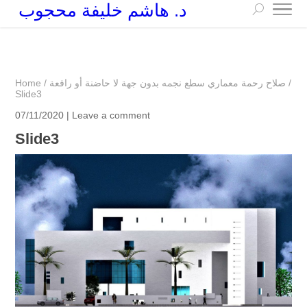
د. هاشم خليفة محجوب
+249 90 003 5647
drarchhashim@hotmail.com
/
صلاح رحمة معماري سطع نجمه بدون جهة لا حاضنة أو رافعة
/
Home
Slide3
07/11/2020 |
Leave a comment
Slide3