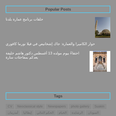
Popular Posts
حلقات برنامج عمارة بلدنا
حوار الكاميرا والعمارة: جاك إشخانيص في فيلا نورما كافوري
احتفاءً بيوم مولده 13 أغسطس دكتور هاشم خليفة
يعدكم بمفاجئات سارة
Tags
CV
Neoclassical style
Newspapers
photo gallery
Suakin
السودان
الرشايدة
الخيام
الحكم الثنائي
إيطاليا
أمدرمان