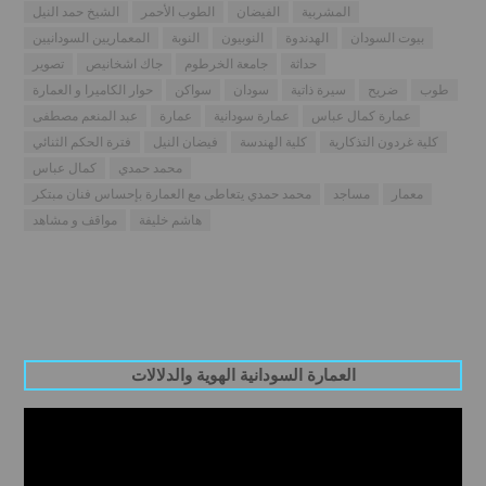
المشربية
الفيضان
الطوب الأحمر
الشيخ حمد النيل
بيوت السودان
الهدندوة
النوبيون
النوبة
المعماريين السودانيين
حداثة
جامعة الخرطوم
جاك اشخانيص
تصوير
طوب
ضريح
سيرة ذاتية
سودان
سواكن
حوار الكاميرا و العمارة
عمارة كمال عباس
عمارة سودانية
عمارة
عبد المنعم مصطفى
كلية غردون التذكارية
كلية الهندسة
فيضان النيل
فترة الحكم الثنائي
محمد حمدي
كمال عباس
معمار
مساجد
محمد حمدي يتعاطى مع العمارة بإحساس فنان مبتكر
هاشم خليفة
مواقف و مشاهد
العمارة السودانية الهوية والدلالات
Video
Player