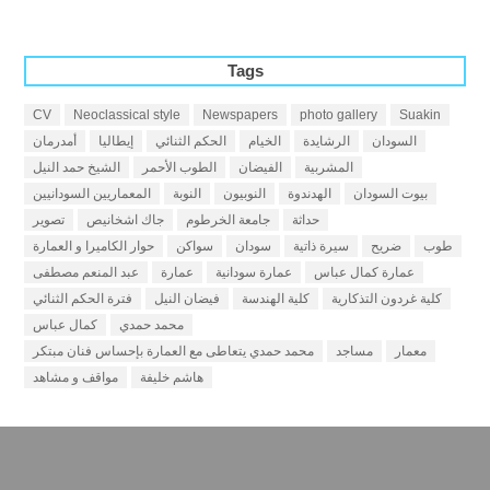
Tags
CV
Neoclassical style
Newspapers
photo gallery
Suakin
السودان
الرشايدة
الخيام
الحكم الثنائي
إيطاليا
أمدرمان
المشربية
الفيضان
الطوب الأحمر
الشيخ حمد النيل
بيوت السودان
الهدندوة
النوبيون
النوبة
المعماريين السودانيين
حداثة
جامعة الخرطوم
جاك اشخانيص
تصوير
طوب
ضريح
سيرة ذاتية
سودان
سواكن
حوار الكاميرا و العمارة
عمارة كمال عباس
عمارة سودانية
عمارة
عبد المنعم مصطفى
كلية غردون التذكارية
كلية الهندسة
فيضان النيل
فترة الحكم الثنائي
محمد حمدي
كمال عباس
معمار
مساجد
محمد حمدي يتعاطى مع العمارة بإحساس فنان مبتكر
هاشم خليفة
مواقف و مشاهد