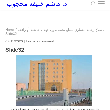
د. هاشم خليفة محجوب
+249 90 003 5647
drarchhashim@hotmail.com
/
صلاح رحمة معماري سطع نجمه بدون جهة لا حاضنة أو رافعة
/
Home
Slide32
07/11/2020 |
Leave a comment
Slide32