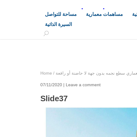
د. هاشم خليفة محجوب
ية
مساهمات معمارية
مساحة للتواصل
السيرة الذاتية
+249 90 003 5647
drarchhashim@hotmail.
ماري سطع نجمه بدون جهة لا حاضنة أو رافعة
/
Home
07/11/2020 |
Leave a comment
Slide37