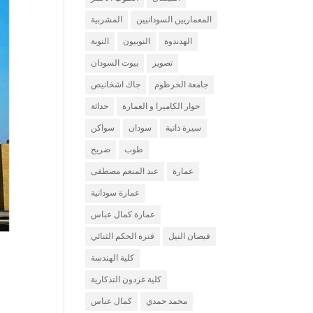
المعماريين السودانيين
المشربية
الهدندوة
النوبيون
النوبة
تصوير
بيوت السودان
جامعة الخرطوم
جاك اشخانيص
حوار الكاميرا و العمارة
حداثة
سيرة ذاتية
سودان
سواكن
طوب
ضريح
عمارة
عبد المنعم مصطفى
عمارة سودانية
عمارة كمال عباس
فيضان النيل
فترة الحكم الثنائي
كلية الهندسة
كلية غردون التذكارية
محمد حمدي
كمال عباس