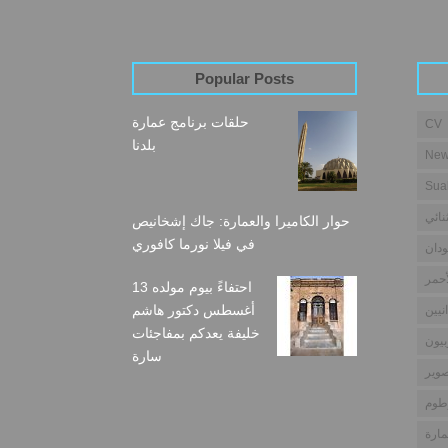
Popular Posts
حلقات برنامج عمارة
CV
بلدنا
New
Sua
نائي
حوار الكاميرا والعمارة: جاك إشخانيص
في فيلا نورما كافوري
دان
أحمر
احتفاءً بيوم مولده 13
أغسطس دكتور هاشم
نيين
خليفة يعدكم بمفاجئات
بيون
سارة
وير
طوم
مارة