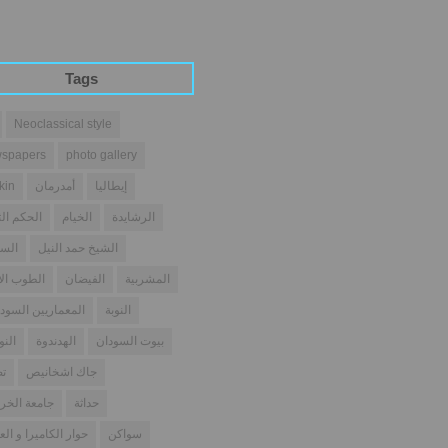
Tags
Neoclassical style
spapers
photo gallery
إيطاليا
أمدرمان
kin
الرشايدة
الخيام
الحكم الث
الشيخ حمد النيل
السو
المشربية
الفيضان
الطوب ال
النوبة
المعماريين السودا
بيوت السودان
الهدندوة
النو
جاك اشخانيص
تص
حداثة
جامعة الخر
سواكن
حوار الكاميرا و الع