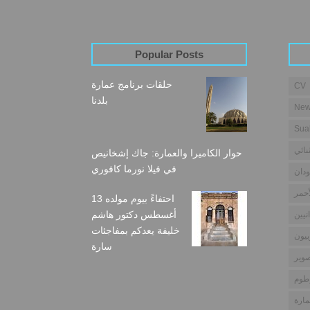
Popular Posts
حلقات برنامج عمارة
CV
بلدنا
New
Sua
نائي
حوار الكاميرا والعمارة: جاك إشخانيص
في فيلا نورما كافوري
دان
أحمر
احتفاءً بيوم مولده 13
أغسطس دكتور هاشم
نيين
خليفة يعدكم بمفاجئات
بيون
سارة
وير
طوم
مارة