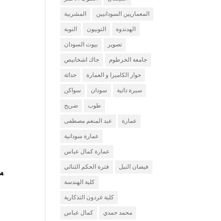
المعماريين السودانيين
المشربية
الهدندوة
النوبيون
النوبة
تصوير
بيوت السودان
جامعة الخرطوم
جاك اشخانيص
حوار الكاميرا و العمارة
حداثة
سيرة ذاتية
سودان
سواكن
طوب
ضريح
عمارة
عبد المنعم مصطفى
عمارة سودانية
عمارة كمال عباس
فيضان النيل
فترة الحكم الثنائي
كلية الهندسة
كلية غردون التذكارية
محمد حمدي
كمال عباس