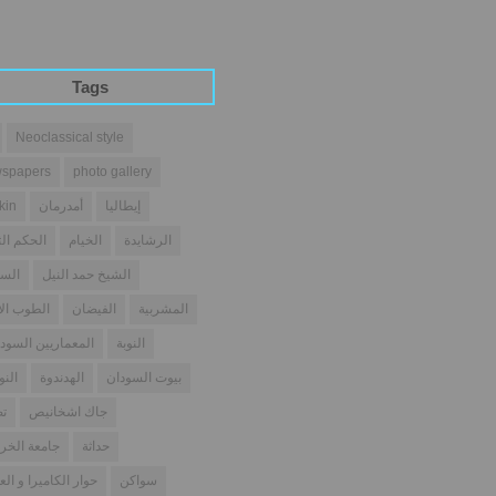
Tags
Neoclassical style
spapers
photo gallery
إيطاليا
أمدرمان
kin
الرشايدة
الخيام
الحكم الث
الشيخ حمد النيل
السو
المشربية
الفيضان
الطوب ال
النوبة
المعماريين السودا
بيوت السودان
الهدندوة
النو
جاك اشخانيص
تص
حداثة
جامعة الخر
سواكن
حوار الكاميرا و الع