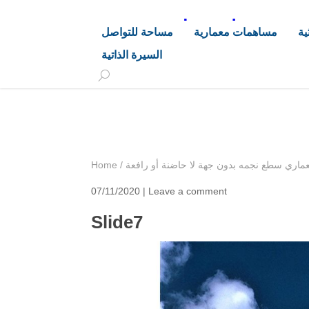
د. هاشم خليفة محجوب
ية
مساهمات معمارية
مساحة للتواصل
السيرة الذاتية
+249 90 003 5647
drarchhashim@hotmail.
ماري سطع نجمه بدون جهة لا حاضنة أو رافعة
/
Home
07/11/2020 |
Leave a comment
Slide7