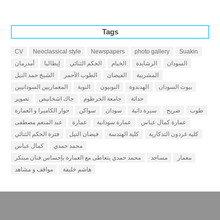
Tags
CV
Neoclassical style
Newspapers
photo gallery
Suakin
السودان
الرشايدة
الخيام
الحكم الثنائي
إيطاليا
أمدرمان
المشربية
الفيضان
الطوب الأحمر
الشيخ حمد النيل
بيوت السودان
الهدندوة
النوبيون
النوبة
المعماريين السودانيين
حداثة
جامعة الخرطوم
جاك اشخانيص
تصوير
طوب
ضريح
سيرة ذاتية
سودان
سواكن
حوار الكاميرا و العمارة
عمارة كمال عباس
عمارة سودانية
عمارة
عبد المنعم مصطفى
كلية غردون التذكارية
كلية الهندسة
فيضان النيل
فترة الحكم الثنائي
محمد حمدي
كمال عباس
معمار
مساجد
محمد حمدي يتعاطى مع العمارة بإحساس فنان مبتكر
هاشم خليفة
مواقف و مشاهد