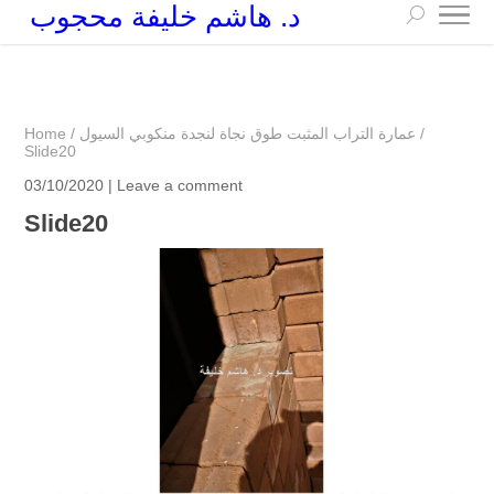
د. هاشم خليفة محجوب
+249 90 003 5647
drarchhashim@hotmail.com
/
عمارة التراب المثبت طوق نجاة لنجدة منكوبي السيول
/
Home
Slide20
03/10/2020 |
Leave a comment
Slide20