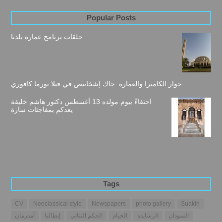
Popular Posts
حلقات برنامج عمارة بلدنا
حوار الكاميرا والعمارة: جاك إشخانيص في فيلا نورما كافوري
احتفاءً بيوم مولده 13 أغسطس دكتور هاشم خليفة
يعدكم بمفاجئات سارة
Tags
CV
Neoclassical style
Newspapers
photo gallery
Suakin
السودان
الرشايدة
الخيام
الحكم الثنائي
إيطاليا
أمدرمان