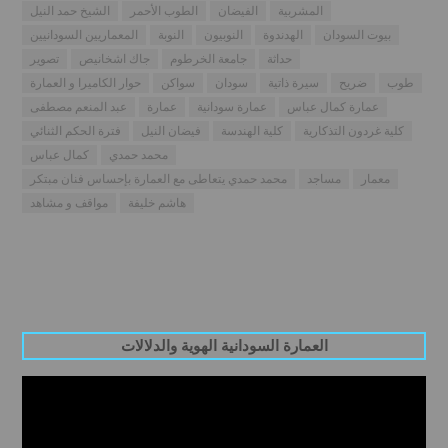
المشربية
الفيضان
الطوب الأحمر
الشيخ حمد النيل
بيوت السودان
الهدندوة
النوبيون
النوبة
المعماريين السودانيين
حداثة
جامعة الخرطوم
جاك اشخانيص
تصوير
طوب
ضريح
سيرة ذاتية
سودان
سواكن
حوار الكاميرا و العمارة
عمارة كمال عباس
عمارة سودانية
عمارة
عبد المنعم مصطفى
كلية غردون التذكارية
كلية الهندسة
فيضان النيل
فترة الحكم الثنائي
محمد حمدي
كمال عباس
معمار
مساجد
محمد حمدي يتعاطى مع العمارة بإحساس فنان مبتكر
هاشم خليفة
مواقف و مشاهد
العمارة السودانية الهوية والدلالات
Video
Player