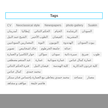
Tags
CV
Neoclassical style
Newspapers
photo gallery
Suakin
السودان
الرشايدة
الخيام
الحكم الثنائي
إيطاليا
أمدرمان
المشربية
الفيضان
الطوب الأحمر
الشيخ حمد النيل
بيوت السودان
الهدندوة
النوبيون
النوبة
المعماريين السودانيين
حداثة
جامعة الخرطوم
جاك اشخانيص
تصوير
طوب
ضريح
سيرة ذاتية
سودان
سواكن
حوار الكاميرا و العمارة
عمارة كمال عباس
عمارة سودانية
عمارة
عبد المنعم مصطفى
كلية غردون التذكارية
كلية الهندسة
فيضان النيل
فترة الحكم الثنائي
محمد حمدي
كمال عباس
معمار
مساجد
محمد حمدي يتعاطى مع العمارة بإحساس فنان مبتكر
هاشم خليفة
مواقف و مشاهد