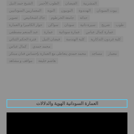
المشربية
الفيضان
الطوب الأحمر
الشيخ حمد النيل
بيوت السودان
الهدندوة
النوبيون
النوبة
المعماريين السودانيين
حداثة
جامعة الخرطوم
جاك اشخانيص
تصوير
طوب
ضريح
سيرة ذاتية
سودان
سواكن
حوار الكاميرا و العمارة
عمارة كمال عباس
عمارة سودانية
عمارة
عبد المنعم مصطفى
كلية غردون التذكارية
كلية الهندسة
فيضان النيل
فترة الحكم الثنائي
محمد حمدي
كمال عباس
معمار
مساجد
محمد حمدي يتعاطى مع العمارة بإحساس فنان مبتكر
هاشم خليفة
مواقف و مشاهد
العمارة السودانية الهوية والدلالات
Video
Player