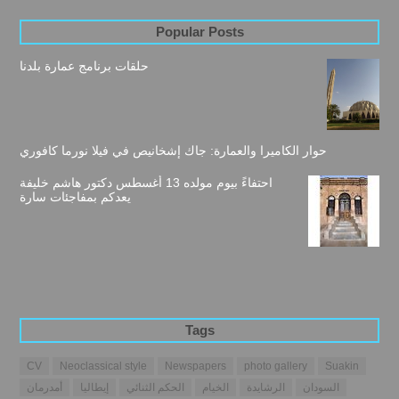
Popular Posts
حلقات برنامج عمارة بلدنا
حوار الكاميرا والعمارة: جاك إشخانيص في فيلا نورما كافوري
احتفاءً بيوم مولده 13 أغسطس دكتور هاشم خليفة
يعدكم بمفاجئات سارة
Tags
CV
Neoclassical style
Newspapers
photo gallery
Suakin
السودان
الرشايدة
الخيام
الحكم الثنائي
إيطاليا
أمدرمان