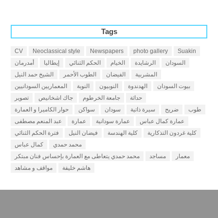
Tags
CV
Neoclassical style
Newspapers
photo gallery
Suakin
السودان
الرشايدة
الخيام
الحكم الثنائي
إيطاليا
أمدرمان
المشربية
الفيضان
الطوب الأحمر
الشيخ حمد النيل
بيوت السودان
الهدندوة
النوبيون
النوبة
المعماريين السودانيين
حداثة
جامعة الخرطوم
جاك اشخانيص
تصوير
طوب
ضريح
سيرة ذاتية
سودان
سواكن
حوار الكاميرا و العمارة
عمارة كمال عباس
عمارة سودانية
عمارة
عبد المنعم مصطفى
كلية غردون التذكارية
كلية الهندسة
فيضان النيل
فترة الحكم الثنائي
محمد حمدي
كمال عباس
معمار
مساجد
محمد حمدي يتعاطى مع العمارة بإحساس فنان مبتكر
هاشم خليفة
مواقف و مشاهد