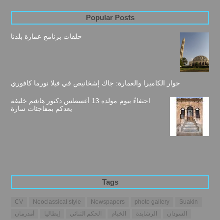
Popular Posts
حلقات برنامج عمارة بلدنا
حوار الكاميرا والعمارة: جاك إشخانيص في فيلا نورما كافوري
احتفاءً بيوم مولده 13 أغسطس دكتور هاشم خليفة
يعدكم بمفاجئات سارة
Tags
CV
Neoclassical style
Newspapers
photo gallery
Suakin
السودان
الرشايدة
الخيام
الحكم الثنائي
إيطاليا
أمدرمان