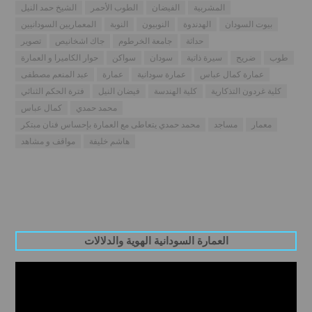
المشربية
الفيضان
الطوب الأحمر
الشيخ حمد النيل
بيوت السودان
الهدندوة
النوبيون
النوبة
المعماريين السودانيين
حداثة
جامعة الخرطوم
جاك اشخانيص
تصوير
طوب
ضريح
سيرة ذاتية
سودان
سواكن
حوار الكاميرا و العمارة
عمارة كمال عباس
عمارة سودانية
عمارة
عبد المنعم مصطفى
كلية غردون التذكارية
كلية الهندسة
فيضان النيل
فترة الحكم الثنائي
محمد حمدي
كمال عباس
معمار
مساجد
محمد حمدي يتعاطى مع العمارة بإحساس فنان مبتكر
هاشم خليفة
مواقف و مشاهد
العمارة السودانية الهوية والدلالات
Video
Player