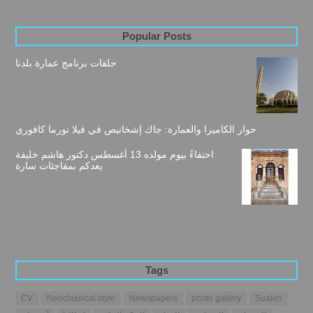
Popular Posts
حلقات برنامج عمارة بلدنا
حوار الكاميرا والعمارة: جاك إشخانيص في فيلا نورما كافوري
احتفاءً بيوم مولده 13 أغسطس دكتور هاشم خليفة
يعدكم بمفاجئات سارة
Tags
CV
Neoclassical style
Newspapers
photo gallery
Suakin