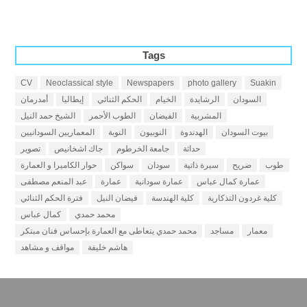
Tags
CV
Neoclassical style
Newspapers
photo gallery
Suakin
السودان
الرشايدة
الخيام
الحكم الثنائي
إيطاليا
أمدرمان
المشربية
الفيضان
الطوب الأحمر
الشيخ حمد النيل
بيوت السودان
الهدندوة
النوبيون
النوبة
المعماريين السودانيين
حداثة
جامعة الخرطوم
جاك اشخانيص
تصوير
طوب
ضريح
سيرة ذاتية
سودان
سواكن
حوار الكاميرا و العمارة
عمارة كمال عباس
عمارة سودانية
عمارة
عبد المنعم مصطفى
كلية غردون التذكارية
كلية الهندسة
فيضان النيل
فترة الحكم الثنائي
محمد حمدي
كمال عباس
معمار
مساجد
محمد حمدي يتعاطى مع العمارة بإحساس فنان مبتكر
هاشم خليفة
مواقف و مشاهد