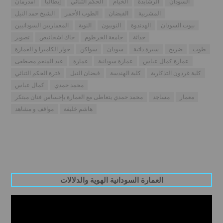
السودان
الرشايدة
الخيام
الحكم الثنائي
إيطاليا
أمدرمان
المشربية
الفيضان
الطوب الأحمر
الشيخ حمد النيل
بيوت السودان
الهدندوة
النوبيون
النوبة
المعماريين السودانيين
حداثة
جامعة الخرطوم
جاك اشخانيص
تصوير
طوب
ضريح
سيرة ذاتية
سودان
سواكن
حوار الكاميرا و العمارة
عمارة كمال عباس
عمارة سودانية
عمارة
عبد المنعم مصطفى
كلية غردون التذكارية
كلية الهندسة
فيضان النيل
فترة الحكم الثنائي
محمد حمدي
كمال عباس
معمار
مساجد
محمد حمدي يتعاطى مع العمارة بإحساس فنان مبتكر
هاشم خليفة
مواقف و مشاهد
العمارة السودانية الهوية والدلالات
Video
Player