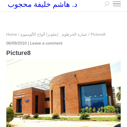
د. هاشم خليفة محجوب
+249 90 003 5647
drarchhashim@hotmail.com
Picture8
/
عمارة الخرطوم : إنفلونزا ألواح الألومنيوم
/
Home
06/09/2010 |
Leave a comment
Picture8