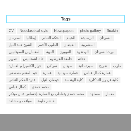
Tags
CV
Neoclassical style
Newspapers
photo gallery
Suakin
السودان
الرشايدة
الخيام
الحكم الثنائي
إيطاليا
أمدرمان
المشربية
الفيضان
الطوب الأحمر
الشيخ حمد النيل
بيوت السودان
الهدندوة
النوبيون
النوبة
المعماريين السودانيين
حداثة
جامعة الخرطوم
جاك اشخانيص
تصوير
طوب
ضريح
سيرة ذاتية
سودان
سواكن
حوار الكاميرا و العمارة
عمارة كمال عباس
عمارة سودانية
عمارة
عبد المنعم مصطفى
كلية غردون التذكارية
كلية الهندسة
فيضان النيل
فترة الحكم الثنائي
محمد حمدي
كمال عباس
معمار
مساجد
محمد حمدي يتعاطى مع العمارة بإحساس فنان مبتكر
هاشم خليفة
مواقف و مشاهد