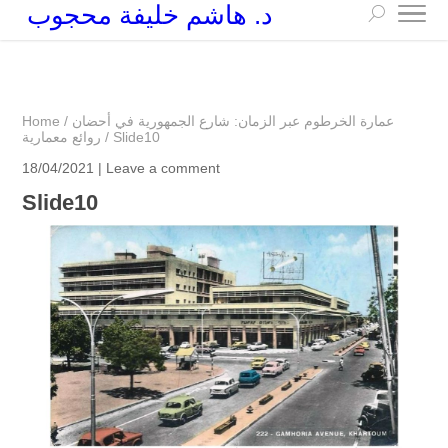
د. هاشم خليفة محجوب
+249 90 003 5647
drarchhashim@hotmail.com
عمارة الخرطوم عبر الزمان: شارع الجمهورية في أحضان
/
Home
Slide10
/
روائع معمارية
18/04/2021 |
Leave a comment
Slide10