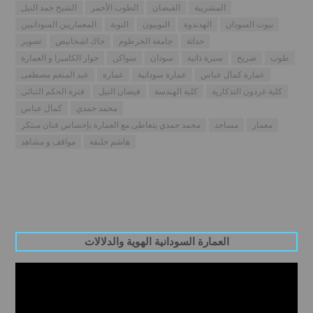
المشربية
الفيضان
الطوب الأحمر
الشيخ حمد النيل
بيوت السودان
الهدندوة
النوبيون
النوبة
المعماريين السودانيين
حداثة
جامعة الخرطوم
جاك اشخانيص
تصوير
طوب
ضريح
سيرة ذاتية
سودان
سواكن
حوار الكاميرا و العمارة
عمارة كمال عباس
عمارة سودانية
عمارة
عبد المنعم مصطفى
كلية غردون التذكارية
كلية الهندسة
فيضان النيل
فترة الحكم الثنائي
محمد حمدي
كمال عباس
معمار
مساجد
محمد حمدي يتعاطى مع العمارة بإحساس فنان مبتكر
هاشم خليفة
مواقف و مشاهد
العمارة السودانية الهوية والدلالات
Video
Player