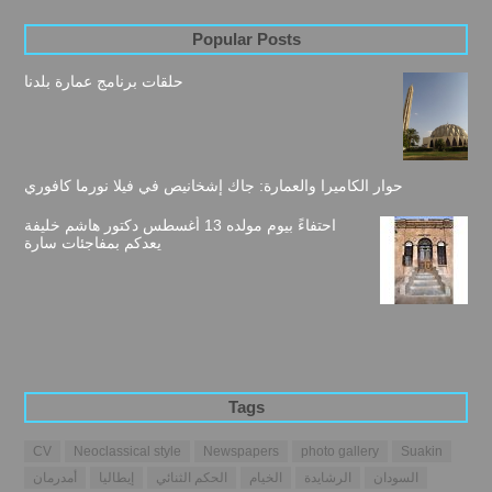
Popular Posts
حلقات برنامج عمارة بلدنا
حوار الكاميرا والعمارة: جاك إشخانيص في فيلا نورما كافوري
احتفاءً بيوم مولده 13 أغسطس دكتور هاشم خليفة
يعدكم بمفاجئات سارة
Tags
CV
Neoclassical style
Newspapers
photo gallery
Suakin
السودان
الرشايدة
الخيام
الحكم الثنائي
إيطاليا
أمدرمان