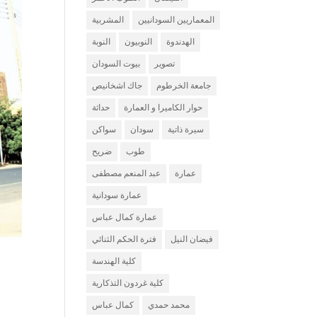
المعماريين السودانيين
المشربية
الهدندوة
النوبيون
النوبة
تصوير
بيوت السودان
جامعة الخرطوم
جاك اشخانيص
حوار الكاميرا و العمارة
حداثة
سيرة ذاتية
سودان
سواكن
طوب
ضريح
عمارة
عبد المنعم مصطفى
عمارة سودانية
عمارة كمال عباس
فيضان النيل
فترة الحكم الثنائي
كلية الهندسة
كلية غردون التذكارية
محمد حمدي
كمال عباس