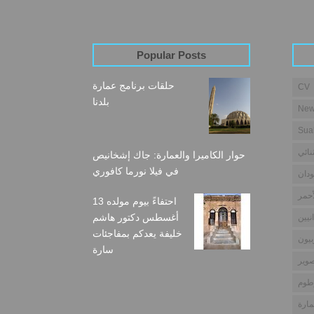
Popular Posts
حلقات برنامج عمارة
CV
بلدنا
New
Sua
نائي
حوار الكاميرا والعمارة: جاك إشخانيص
في فيلا نورما كافوري
دان
أحمر
احتفاءً بيوم مولده 13
أغسطس دكتور هاشم
نيين
خليفة يعدكم بمفاجئات
بيون
سارة
وير
طوم
مارة