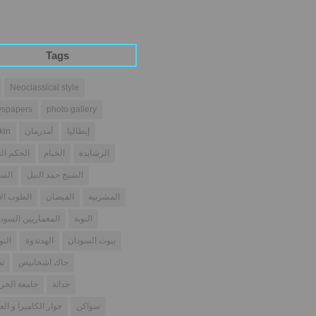
Tags
Neoclassical style
spapers
photo gallery
إيطاليا
أمدرمان
kin
الرشايدة
الخيام
الحكم الث
الشيخ حمد النيل
السو
المشربية
الفيضان
الطوب ال
النوبة
المعماريين السودا
بيوت السودان
الهدندوة
النو
جاك اشخانيص
تص
حداثة
جامعة الخر
سواكن
حوار الكاميرا و الع