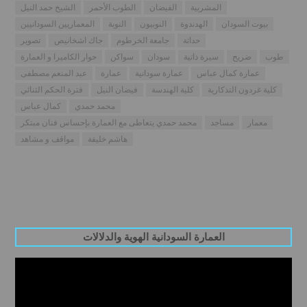
المشربية
الفيضان
الطوب الأحمر
الشيخ حمد النيل
بيوت السودان
الهدندوة
النوبيون
النوبة
المعماريين السودانيين
حداثة
جامعة الخرطوم
جاك اشخانيص
تصوير
طوب
ضريح
سيرة ذاتية
سودان
سواكن
حوار الكاميرا و العمارة
عمارة كمال عباس
عمارة سودانية
عمارة
عبد المنعم مصطفى
كلية غردون التذكارية
كلية الهندسة
فيضان النيل
فترة الحكم الثنائي
محمد حمدي
كمال عباس
معمار
مساجد
محمد حمدي يتعاطى مع العمارة بإحساس فنان مبتكر
هاشم خليفة
مواقف و مشاهد
العمارة السودانية الهوية والدلالات
Video
Player