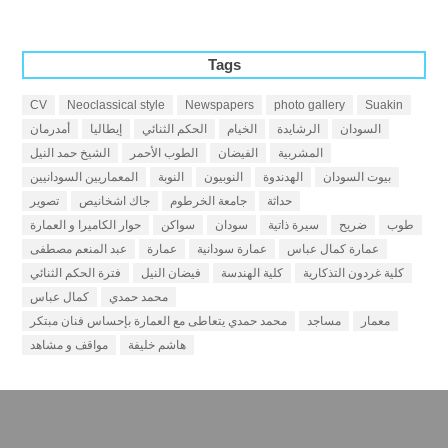
Tags
CV
Neoclassical style
Newspapers
photo gallery
Suakin
السودان
الرشايدة
الخيام
الحكم الثنائي
إيطاليا
أمدرمان
المشربية
الفيضان
الطوب الأحمر
الشيخ حمد النيل
بيوت السودان
الهدندوة
النوبيون
النوبة
المعماريين السودانيين
حداثة
جامعة الخرطوم
جاك اشخانيص
تصوير
طوب
ضريح
سيرة ذاتية
سودان
سواكن
حوار الكاميرا و العمارة
عمارة كمال عباس
عمارة سودانية
عمارة
عبد المنعم مصطفى
كلية غردون التذكارية
كلية الهندسة
فيضان النيل
فترة الحكم الثنائي
محمد حمدي
كمال عباس
معمار
مساجد
محمد حمدي يتعاطى مع العمارة بإحساس فنان مبتكر
هاشم خليفة
مواقف و مشاهد