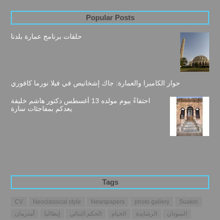
Popular Posts
حلقات برنامج عمارة بلدنا
حوار الكاميرا والعمارة: جاك إشخانيص في فيلا نورما كافوري
احتفاءً بيوم مولده 13 أغسطس دكتور هاشم خليفة
يعدكم بمفاجئات سارة
Tags
CV
Neoclassical style
Newspapers
photo gallery
Suakin
السودان
الرشايدة
الخيام
الحكم الثنائي
إيطاليا
أمدرمان