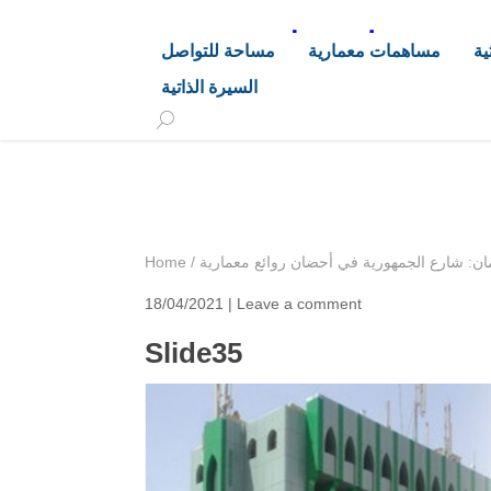
د. هاشم خليفة محجوب
ية
مساهمات معمارية
مساحة للتواصل
السيرة الذاتية
+249 90 003 5647
drarchhashim@hotmail.
ان: شارع الجمهورية في أحضان روائع معمارية
/
Home
18/04/2021 |
Leave a comment
Slide35