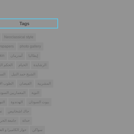
Tags
Neoclassical style
spapers
photo gallery
إيطاليا
أمدرمان
kin
الرشايدة
الخيام
الحكم الث
الشيخ حمد النيل
السو
المشربية
الفيضان
الطوب ال
النوبة
المعماريين السودا
بيوت السودان
الهدندوة
النو
جاك اشخانيص
تص
حداثة
جامعة الخر
سواكن
حوار الكاميرا و الع