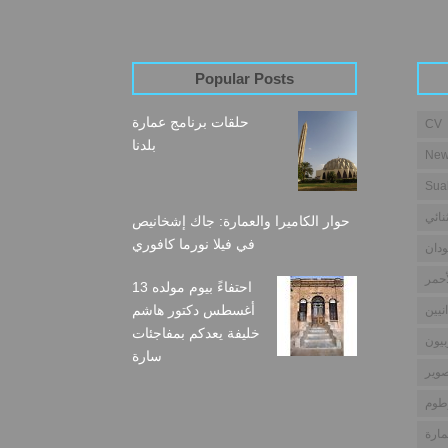
Popular Posts
حلقات برنامج عمارة
CV
بلدنا
New
Sua
نائي
حوار الكاميرا والعمارة: جاك إشخانيص
في فيلا نورما كافوري
دان
أحمر
احتفاءً بيوم مولده 13
أغسطس دكتور هاشم
نيين
خليفة يعدكم بمفاجئات
بيون
سارة
وير
طوم
مارة