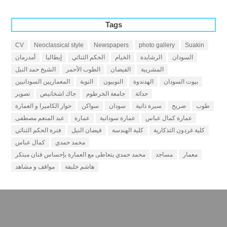
Tags
CV
Neoclassical style
Newspapers
photo gallery
Suakin
السودان
الرشايدة
الخيام
الحكم الثنائي
إيطاليا
أمدرمان
المشربية
الفيضان
الطوب الأحمر
الشيخ حمد النيل
بيوت السودان
الهدندوة
النوبيون
النوبة
المعماريين السودانيين
حداثة
جامعة الخرطوم
جاك اشخانيص
تصوير
طوب
ضريح
سيرة ذاتية
سودان
سواكن
حوار الكاميرا و العمارة
عمارة كمال عباس
عمارة سودانية
عمارة
عبد المنعم مصطفى
كلية غردون التذكارية
كلية الهندسة
فيضان النيل
فترة الحكم الثنائي
محمد حمدي
كمال عباس
معمار
مساجد
محمد حمدي يتعاطى مع العمارة بإحساس فنان مبتكر
هاشم خليفة
مواقف و مشاهد