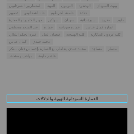
بيوت السودان
الهدندوة
النوبيون
النوبة
المعماريين السودانيين
حداثة
جامعة الخرطوم
جاك اشخانيص
تصوير
طوب
ضريح
سيرة ذاتية
سودان
سواكن
حوار الكاميرا و العمارة
عمارة كمال عباس
عمارة سودانية
عمارة
عبد المنعم مصطفى
كلية غردون التذكارية
كلية الهندسة
فيضان النيل
فترة الحكم الثنائي
محمد حمدي
كمال عباس
معمار
مساجد
محمد حمدي يتعاطى مع العمارة بإحساس فنان مبتكر
هاشم خليفة
مواقف و مشاهد
العمارة السودانية الهوية والدلالات
Video
Player