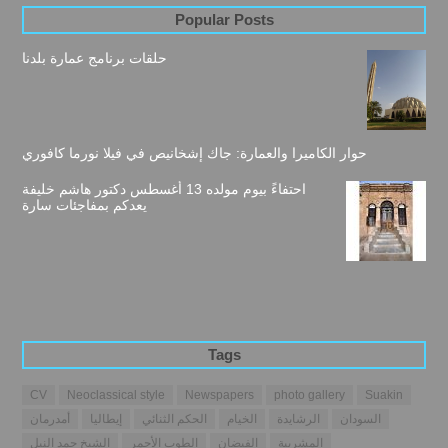
Popular Posts
حلقات برنامج عمارة بلدنا
حوار الكاميرا والعمارة: جاك إشخانيص في فيلا نورما كافوري
احتفاءً بيوم مولده 13 أغسطس دكتور هاشم خليفة
يعدكم بمفاجئات سارة
Tags
CV
Neoclassical style
Newspapers
photo gallery
Suakin
السودان
الرشايدة
الخيام
الحكم الثنائي
إيطاليا
أمدرمان
المشربية
الفيضان
الطوب الأحمر
الشيخ حمد النيل