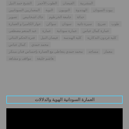
المشربية
الفيضان
الطوب الأحمر
الشيخ حمد النيل
بيوت السودان
الهدندوة
النوبيون
النوبة
المعماريين السودانيين
حداثة
جامعة الخرطوم
جاك اشخانيص
تصوير
طوب
ضريح
سيرة ذاتية
سودان
سواكن
حوار الكاميرا و العمارة
عمارة كمال عباس
عمارة سودانية
عمارة
عبد المنعم مصطفى
كلية غردون التذكارية
كلية الهندسة
فيضان النيل
فترة الحكم الثنائي
محمد حمدي
كمال عباس
معمار
مساجد
محمد حمدي يتعاطى مع العمارة بإحساس فنان مبتكر
هاشم خليفة
مواقف و مشاهد
العمارة السودانية الهوية والدلالات
Video
Player