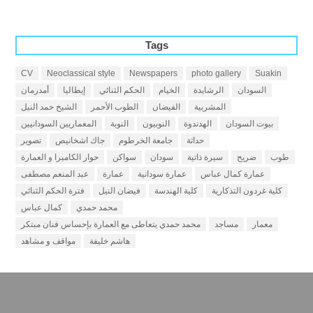
Tags
CV
Neoclassical style
Newspapers
photo gallery
Suakin
السودان
الرشايدة
الخيام
الحكم الثنائي
إيطاليا
أمدرمان
المشربية
الفيضان
الطوب الأحمر
الشيخ حمد النيل
بيوت السودان
الهدندوة
النوبيون
النوبة
المعماريين السودانيين
حداثة
جامعة الخرطوم
جاك اشخانيص
تصوير
طوب
ضريح
سيرة ذاتية
سودان
سواكن
حوار الكاميرا و العمارة
عمارة كمال عباس
عمارة سودانية
عمارة
عبد المنعم مصطفى
كلية غردون التذكارية
كلية الهندسة
فيضان النيل
فترة الحكم الثنائي
محمد حمدي
كمال عباس
معمار
مساجد
محمد حمدي يتعاطى مع العمارة بإحساس فنان مبتكر
هاشم خليفة
مواقف و مشاهد