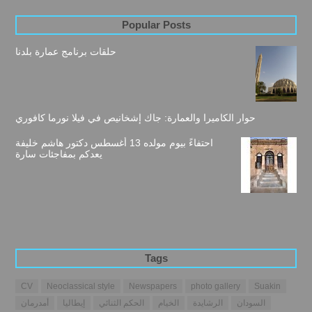
Popular Posts
حلقات برنامج عمارة بلدنا
حوار الكاميرا والعمارة: جاك إشخانيص في فيلا نورما كافوري
احتفاءً بيوم مولده 13 أغسطس دكتور هاشم خليفة
يعدكم بمفاجئات سارة
Tags
CV
Neoclassical style
Newspapers
photo gallery
Suakin
السودان
الرشايدة
الخيام
الحكم الثنائي
إيطاليا
أمدرمان