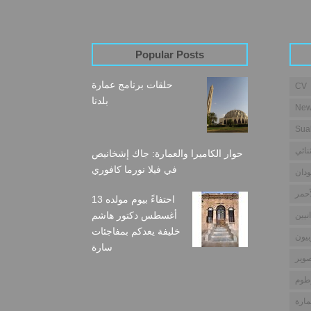
Popular Posts
حلقات برنامج عمارة
CV
بلدنا
New
Sua
نائي
حوار الكاميرا والعمارة: جاك إشخانيص
في فيلا نورما كافوري
دان
أحمر
احتفاءً بيوم مولده 13
أغسطس دكتور هاشم
نيين
خليفة يعدكم بمفاجئات
بيون
سارة
وير
طوم
مارة