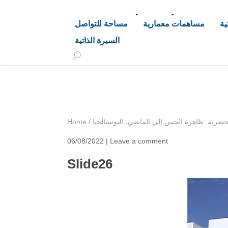
د. هاشم خليفة محجوب
ية
مساهمات معمارية
مساحة للتواصل
السيرة الذاتية
+249 90 003 5647
drarchhashim@hotmail.
لحضرية: ظاهرة الحنين إلي الماضي، النوستالجيا
/
Home
06/08/2022 |
Leave a comment
Slide26