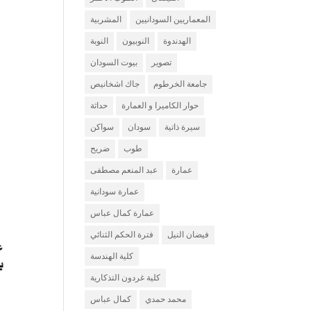
المعماريين السودانيين
المشربية
الهدندوة
النوبيون
النوبة
تصوير
بيوت السودان
جامعة الخرطوم
جاك اشخانيص
حوار الكاميرا و العمارة
حداثة
سيرة ذاتية
سودان
سواكن
طوب
ضريح
عمارة
عبد المنعم مصطفى
عمارة سودانية
عمارة كمال عباس
فيضان النيل
فترة الحكم الثنائي
كلية الهندسة
كلية غردون التذكارية
محمد حمدي
كمال عباس