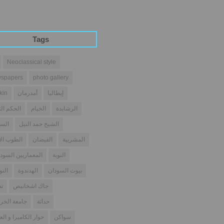
Tags
Neoclassical style
spapers
photo gallery
إيطاليا
أمدرمان
kin
الرشايدة
الخيام
الحكم الث
الشيخ حمد النيل
السو
المشربية
الفيضان
الطوب ال
النوبة
المعماريين السودا
بيوت السودان
الهدندوة
النو
جاك اشخانيص
تص
حداثة
جامعة الخر
سواكن
حوار الكاميرا و الع